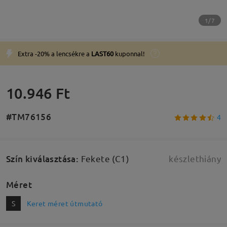
1/7
Extra -20% a lencsékre a
LAST60
kuponnal!
10.946 Ft
#TM76156
4
Szín kiválasztása
:
Fekete (C1)
készlethiány
Méret
S
Keret méret útmutató