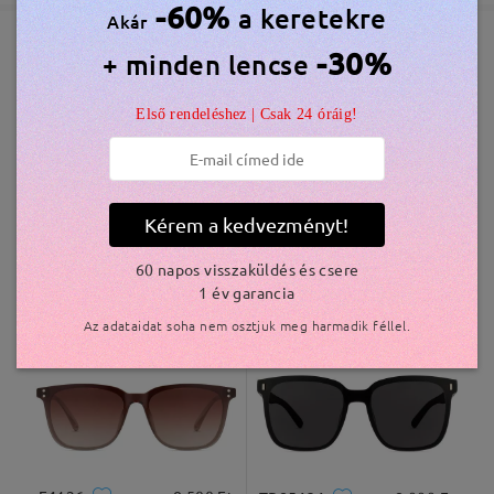
si les plaquettes nasales ou la forme de la monture
-60%
a keretekre
Akár
ne sont pas parfaitement adaptées à votre nez.
Elküldve
-30%
+ minden lencse
Nous espérons que ces conseils vous seront utiles
Hasonló keretek
et nous restons à votre disposition pour toute
szállítási idő
Első rendeléshez | Csak 24 óráig!
question afin que vous puissiez porter vos lunettes
5-7 munkanap
részletek
confortablement au quotidien.
Votre conseiller clientèle dédié vous contactera
Kiszállítva
par e-mail dans les 24 heures en semaine et dans
Kérem a kedvezményt!
les 48 heures le week-end. Pensez à vérifier votre
dossier de courriers indésirables.
60 napos visszaküldés és csere
S0189
5.800 Ft
M93552
6.800 Ft
1 év garancia
Az adataidat soha nem osztjuk meg harmadik féllel.
Occhiali molto belli,leggeri ma sinceramente
preferisco così. La forma e le dimensioni sono state
prese tramite sito e sono perfetti. Unica pecca ,che
non era specificata è che le lenti per la guida con
antiriflesso blu ha un colore giallognolo,che