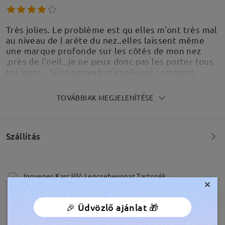
Très jolies. Le problème est qu elles m'ont très mal
au niveau de l arête du nez..elles laissent même
une marque profonde sur les côtés de mon nez
,près de l'oeil...je ne peux donc pas les porter tous
les jours... Si on pouvait m'expliquer comment
régler ce problème ...
by
Gladys Montiel
on
Mar 25 , 2026
TOVÁBBIAK MEGJELENÍTÉSE
Firmoo's
reply
Mar 26 , 2026
Szállítás
Bonjour Gladys,
Merci pour votre commentaire ! Nous sommes
Megrendelés leadva
ravis que le style de vos lunettes vous plaise.
Ingyenes Karcálló Lencsebevonat Tartozék
×
60 Napos Visszatérítés és Csere
Nous sommes désolés d’apprendre que le maintien
feldolgozási idő
🎉 Üdvözlő ajánlat 🎁
au niveau de l’arête de votre nez vous cause une
365 Napos Garancia
Bővebben
gêne et laisse des marques. Cela peut se produire
5-7 munkanap
részletek