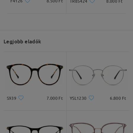
F4126
8.500 Ft
TR85424
8.000 Ft
sinceramente avrei evitato anche se leggerò. Per il
resto tutto ottimo. Rifarei un altro ordine
by
Vanejam
on
Mar 23 , 2026
Firmoo's
reply
Mar 24 , 2026
Legjobb eladók
Ciao Vanejam,
Grazie per il tuo prezioso feedback! Siamo
felicissimi di sapere che apprezzi lo stile, la
vestibilità e la leggerezza dei tuoi occhiali.
Per quanto riguarda le lenti blu antiriflesso per la
guida, hai ragione, hanno una leggera tinta
giallastra: è normale per le lenti da guida e
S939
7.000 Ft
YSL1230
6.800 Ft
contribuisce a ridurre l'abbagliamento e a
migliorare il contrasto durante la guida. Se
preferisci lenti senza alcuna tinta, ti consigliamo di
scegliere lenti trasparenti con trattamento
antiriflesso per i prossimi ordini.