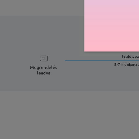
feldolgoz
5-7 munkana
Megrendelés
leadva