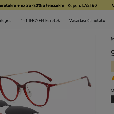
eretekre + extra -20% a lencsékre
| Kupon:
LAST60
nleges
1+1 INGYEN keretek
Vásárlási útmutató
M
M