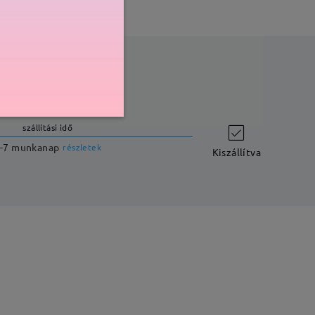
szállítási idő
-7 munkanap
részletek
Kiszállítva