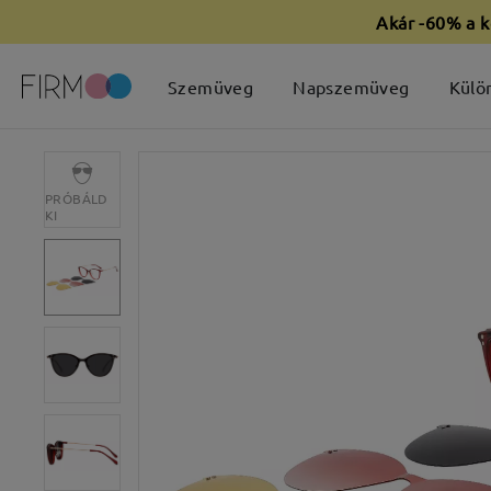
Akár -60% a k
Szemüveg
Napszemüveg
Külö
PRÓBÁLD
KI