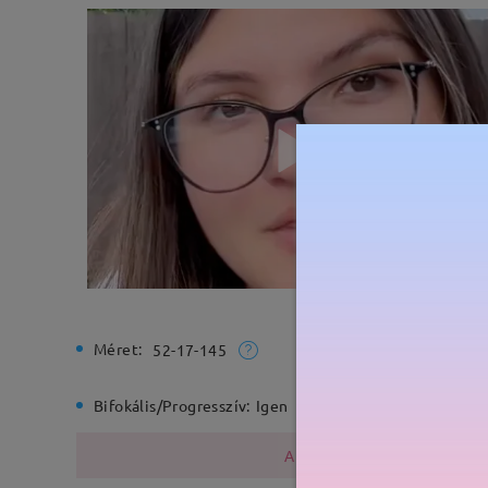
Méret:
Teljes sz
52-17-145
Bifokális/Progresszív:
Igen
Rugós zs
A fémszerkezet nikkelt tarta