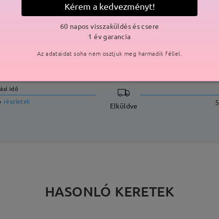
Kérem a kedvezményt!
60 napos visszaküldés és csere
1 év garancia
SZÁLLÍTÁS
Az adataidat soha nem osztjuk meg harmadik féllel.
ási idő
p
részletek
5
Elküldve
HASONLÓ KERETEK