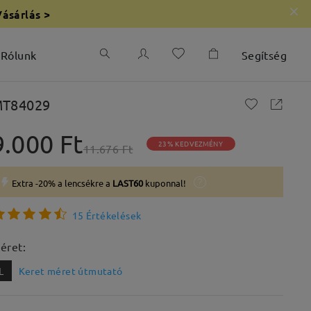
Vásárlás >
Rólunk
Segítség
T84029
9.000 Ft
23% KEDVEZMÉNY
11.676 Ft
Extra -20% a lencsékre a
LAST60
kuponnal!
15 Értékelések
éret:
L
Keret méret útmutató