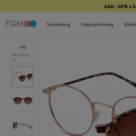
Akár -60% a k
Szemüveg
Napszemüveg
Külö
PRÓBÁLD
KI