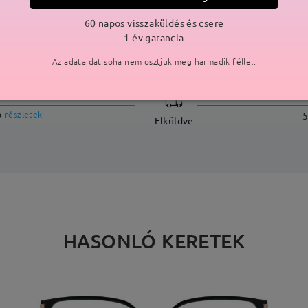
60 napos visszaküldés és csere
1 év garancia
SZÁLLÍTÁS
Az adataidat soha nem osztjuk meg harmadik féllel.
ási idő
p
részletek
5
Elküldve
HASONLÓ KERETEK