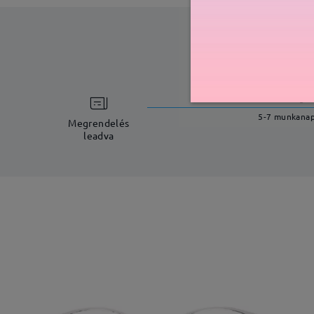
feldolgoz
5-7 munkana
Megrendelés
leadva