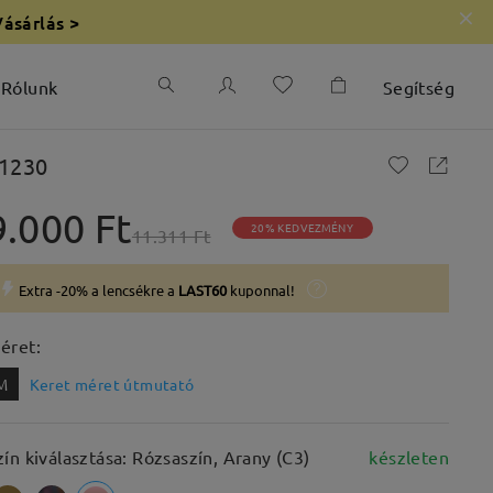
Vásárlás >
Rólunk
Segítség
1230
9.000 Ft
20% KEDVEZMÉNY
11.311 Ft
Extra -20% a lencsékre a
LAST60
kuponnal!
éret:
M
Keret méret útmutató
zín kiválasztása: Rózsaszín, Arany (C3)
készleten