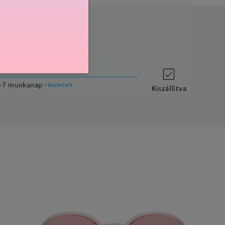
szállítási idő
-7 munkanap
részletek
Kiszállítva