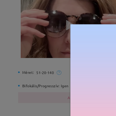
Méret:
Teljes sz
51-20-140
Bifokális/Progresszív:
Igen
Rugós zs
A fémszerkezet nikkelt tarta