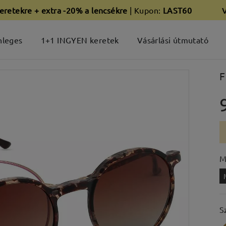
eretekre + extra -20% a lencsékre
| Kupon:
LAST60
nleges
1+1 INGYEN keretek
Vásárlási útmutató
F
M
S