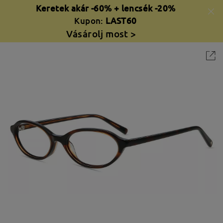
Keretek akár -60% + lencsék -20%
Kupon:
LAST60
Vásárolj most >