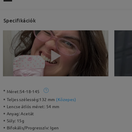
Specifikációk
Méret:
54-18-145
Teljes szélesség:
132 mm
(
Közepes
)
Lencse átlós méret:
54 mm
Anyag:
Acetát
Súly:
15g
Bifokális/Progresszív:
Igen