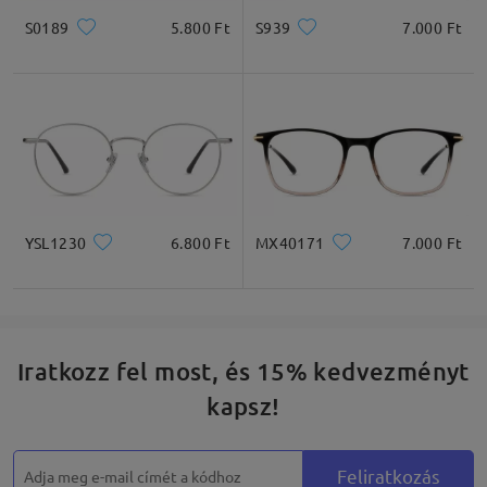
S0189
5.800 Ft
S939
7.000 Ft
YSL1230
6.800 Ft
MX40171
7.000 Ft
Iratkozz fel most, és 15% kedvezményt
kapsz!
Feliratkozás