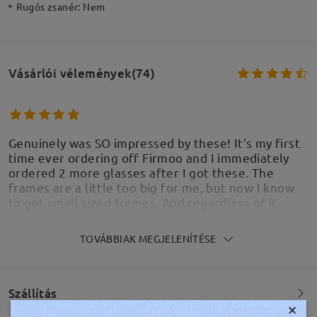
Rugós zsanér:
Nem
Vásárlói vélemények(74)
Genuinely was SO impressed by these! It’s my first
time ever ordering off Firmoo and I immediately
ordered 2 more glasses after I got these. The
frames are a little too big for me, but now I know
to get small sized frames. And regardless of it
being bigger, it still suits my face so well! Love love
looooove
TOVÁBBIAK MEGJELENÍTÉSE
by
Jayjoy
on
Aug 7 , 2026
Szállítás
×