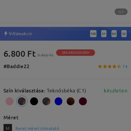
1/7
Villámakció
13
D
21
04
22
:
:
:
6.800 Ft
28% KEDVEZMÉNY
9.486 Ft
#Baddie22
74
Szín kiválasztása
:
Teknősbéka (C1)
készleten
Méret
M
Keret méret útmutató