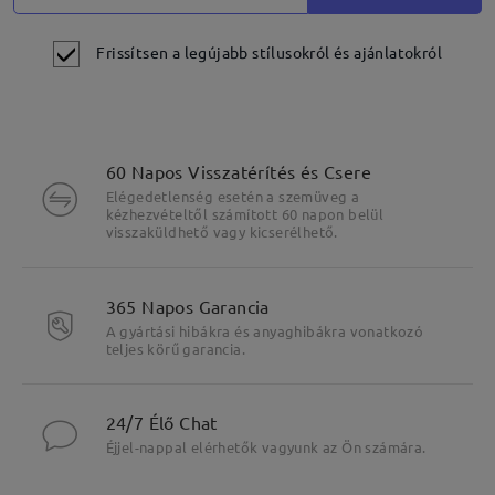
Frissítsen a legújabb stílusokról és ajánlatokról
60 Napos Visszatérítés és Csere
Elégedetlenség esetén a szemüveg a
kézhezvételtől számított 60 napon belül
visszaküldhető vagy kicserélhető.
365 Napos Garancia
A gyártási hibákra és anyaghibákra vonatkozó
teljes körű garancia.
24/7 Élő Chat
Éjjel-nappal elérhetők vagyunk az Ön számára.