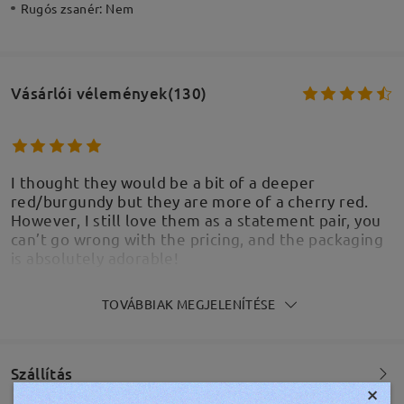
Rugós zsanér:
Nem
Vásárlói vélemények(130)
I thought they would be a bit of a deeper
red/burgundy but they are more of a cherry red.
However, I still love them as a statement pair, you
can’t go wrong with the pricing, and the packaging
is absolutely adorable!
by
Lara
on
Aug 7 , 2026
TOVÁBBIAK MEGJELENÍTÉSE
Szállítás
×