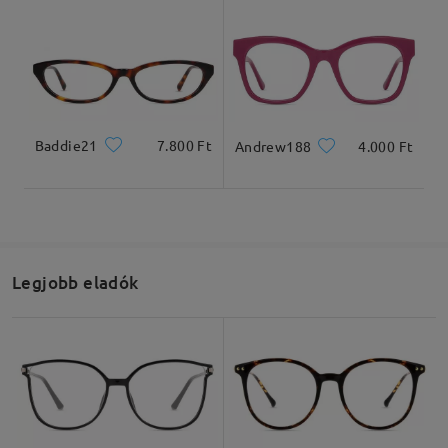
Olvassa el az összes
véleményt
Írjon egy véleményt
Baddie21
7.800 Ft
Andrew188
4.000 Ft
Legjobb eladók