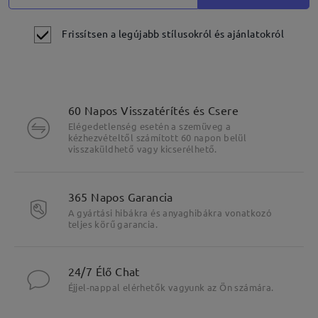
Frissítsen a legújabb stílusokról és ajánlatokról
60 Napos Visszatérítés és Csere
Elégedetlenség esetén a szemüveg a
kézhezvételtől számított 60 napon belül
visszaküldhető vagy kicserélhető.
365 Napos Garancia
A gyártási hibákra és anyaghibákra vonatkozó
teljes körű garancia.
24/7 Élő Chat
Éjjel-nappal elérhetők vagyunk az Ön számára.