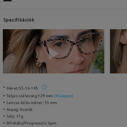
Specifikációk
Méret:
55-16-145
Teljes szélesség:
129 mm
(
Közepes
)
Lencse átlós méret:
55 mm
Anyag:
Acetát
Súly:
17g
Bifokális/Progresszív:
Igen