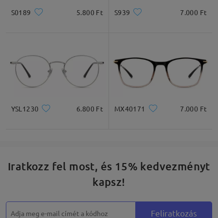
S0189
5.800 Ft
S939
7.000 Ft
YSL1230
6.800 Ft
MX40171
7.000 Ft
Iratkozz fel most, és 15% kedvezményt
kapsz!
Feliratkozás