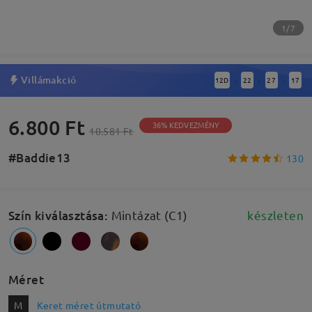
1/7
Villámakció
12
D
22
27
16
:
:
:
6.800 Ft
36% KEDVEZMÉNY
10.581 Ft
#Baddie13
130
Szín kiválasztása
:
Mintázat (C1)
készleten
Méret
M
Keret méret útmutató