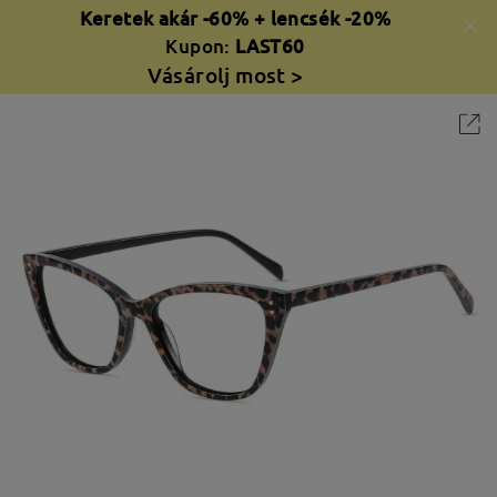
Keretek akár -60% + lencsék -20%
Kupon:
LAST60
Vásárolj most >