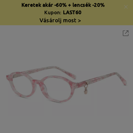
Keretek akár -60% + lencsék -20%
Kupon:
LAST60
Vásárolj most >