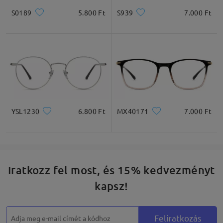
S0189
5.800 Ft
S939
7.000 Ft
YSL1230
6.800 Ft
MX40171
7.000 Ft
Iratkozz fel most, és 15% kedvezményt
kapsz!
Feliratkozás