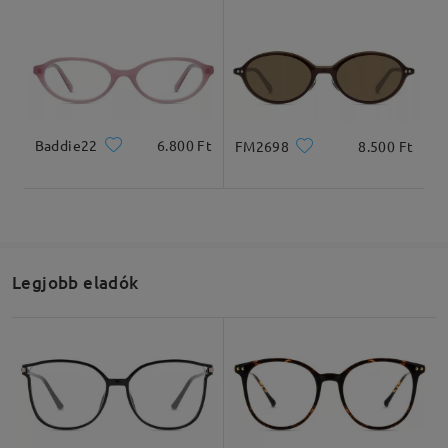
Olvassa el az összes
véleményt
Baddie22
6.800 Ft
FM2698
8.500 Ft
Írjon egy véleményt
Legjobb eladók