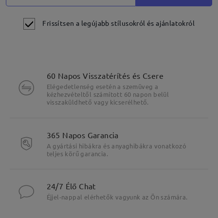
Frissítsen a legújabb stílusokról és ajánlatokról
60 Napos Visszatérítés és Csere
Elégedetlenség esetén a szemüveg a
kézhezvételtől számított 60 napon belül
visszaküldhető vagy kicserélhető.
365 Napos Garancia
A gyártási hibákra és anyaghibákra vonatkozó
teljes körű garancia.
24/7 Élő Chat
Éjjel-nappal elérhetők vagyunk az Ön számára.