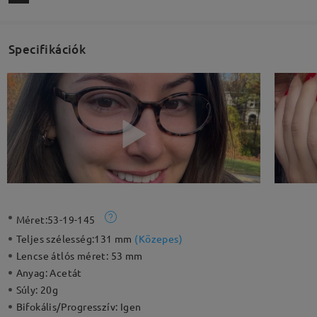
Specifikációk
Méret:
53-19-145
Teljes szélesség:
131 mm
(
Közepes
)
Lencse átlós méret:
53 mm
Anyag:
Acetát
Súly:
20g
Bifokális/Progresszív:
Igen