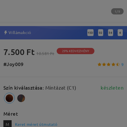
1/9
Villámakció
15
D
02
56
5
:
:
:
7.500 Ft
29% KEDVEZMÉNY
10.581 Ft
#Joy009
9
Szín kiválasztása
:
Mintázat (C1)
készleten
Méret
M
Keret méret útmutató