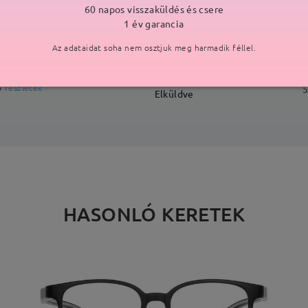
60 napos visszaküldés és csere
SZÁLLÍTÁS
1 év garancia
Az adataidat soha nem osztjuk meg harmadik féllel.
ási idő
p
részletek
5
Elküldve
HASONLÓ KERETEK