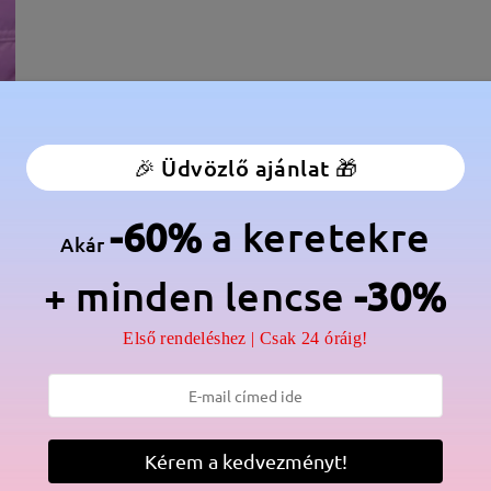
🎉 Üdvözlő ajánlat 🎁
-60%
a keretekre
Akár
+ minden lencse
-30%
élesség:
132 mm
(
Közepes
)
Lencse átlós méret:
49 mm
Első rendeléshez | Csak 24 óráig!
anér:
Nem
Anyag:
Tr
Kérem a kedvezményt!