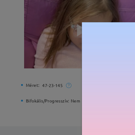
Méret:
Teljes sz
47-23-145
Bifokális/Progresszív:
Nem
Rugós zs