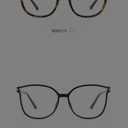
K08210