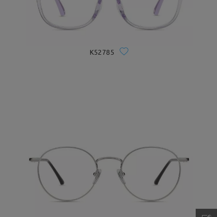
K52785