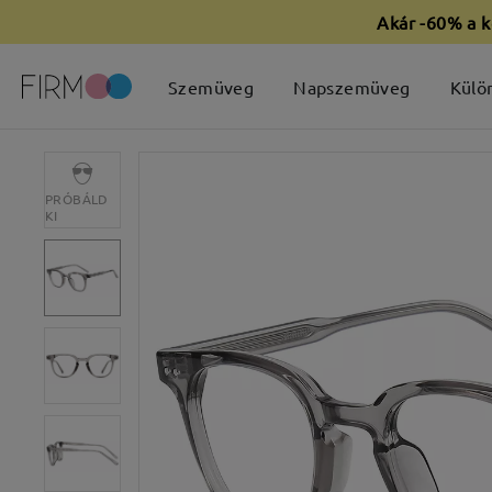
Akár -60% a k
Szemüveg
Napszemüveg
Külö
PRÓBÁLD
KI