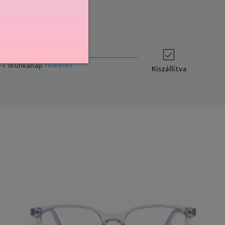
szállítási idő
-7 munkanap
részletek
Kiszállítva