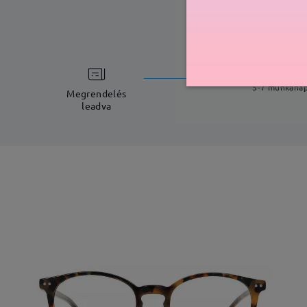
feldolgoz
5-7 munkana
Megrendelés
leadva