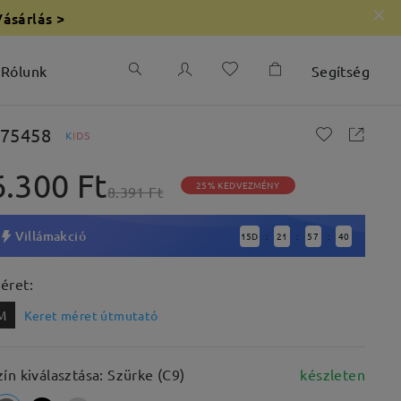
Vásárlás >
Rólunk
Segítség
75458
K
I
D
S
6.300 Ft
25% KEDVEZMÉNY
8.391 Ft
Villámakció
15
D
21
57
39
:
:
:
éret:
M
Keret méret útmutató
zín kiválasztása: Szürke (C9)
készleten