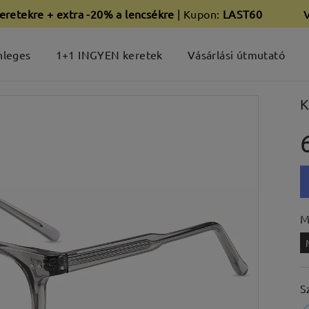
eretekre + extra -20% a lencsékre
| Kupon:
LAST60
nleges
1+1 INGYEN keretek
Vásárlási útmutató
K
M
S