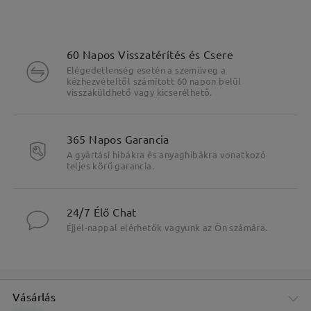
60 Napos Visszatérítés és Csere
Elégedetlenség esetén a szemüveg a
kézhezvételtől számított 60 napon belül
visszaküldhető vagy kicserélhető.
365 Napos Garancia
A gyártási hibákra és anyaghibákra vonatkozó
teljes körű garancia.
24/7 Élő Chat
Éjjel-nappal elérhetők vagyunk az Ön számára.
Vásárlás