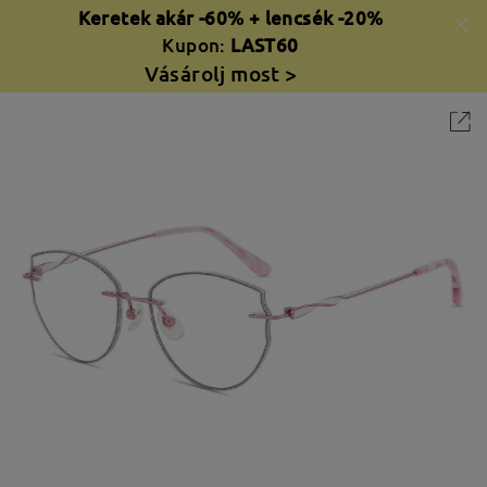
Keretek akár -60% + lencsék -20%
Kupon:
LAST60
Vásárolj most >