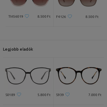
Llegaron muy bien. Incluso antes de lo previsto.
Bien embaladas. Las gafas son un poco frágiles.
TM56019
8.500 Ft
F4126
8.500 Ft
Pero hasta ahora todo muy bien.
by
Adria.
on
Jul 21 , 2026
Olvassa el az összes
Legjobb eladók
véleményt
Írjon egy véleményt
S0189
5.800 Ft
S939
7.000 Ft