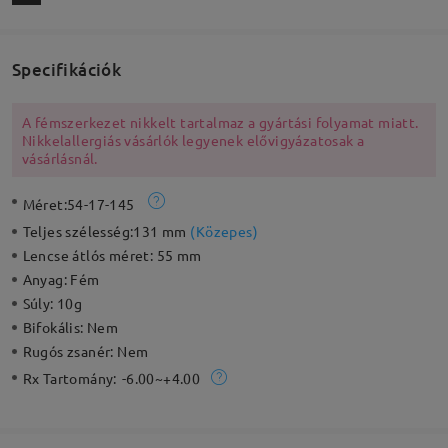
Specifikációk
A fémszerkezet nikkelt tartalmaz a gyártási folyamat miatt.
Nikkelallergiás vásárlók legyenek elővigyázatosak a
vásárlásnál.
Méret:
54-17-145
Teljes szélesség:
131 mm
(
Közepes
)
Lencse átlós méret:
55 mm
Anyag:
Fém
Súly:
10g
Bifokális:
Nem
Rugós zsanér:
Nem
Rx Tartomány:
-6.00~+4.00