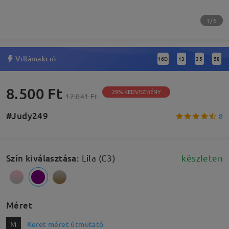
1/6
Villámakció
16
D
13
35
57
:
:
:
8.500 Ft
29% KEDVEZMÉNY
12.041 Ft
#Judy249
8
Szín kiválasztása
:
Lila (C3)
készleten
Méret
M
Keret méret útmutató