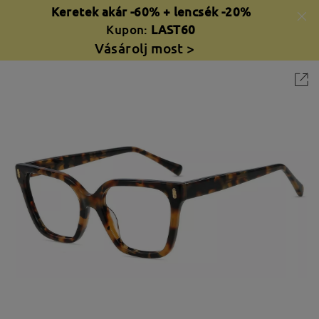
Keretek akár -60% + lencsék -20%
Kupon:
LAST60
Vásárolj most >