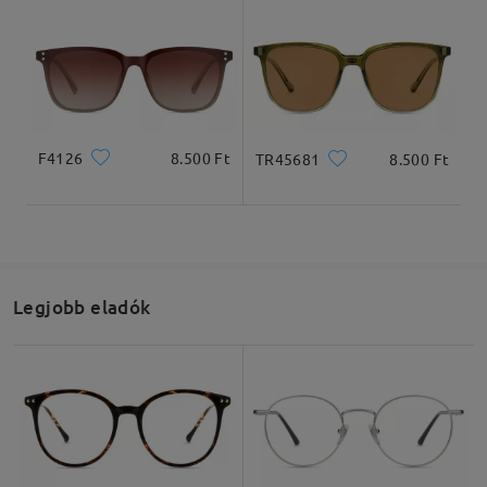
Olvassa el az összes
véleményt
Írjon egy véleményt
F4126
8.500 Ft
TR45681
8.500 Ft
Legjobb eladók