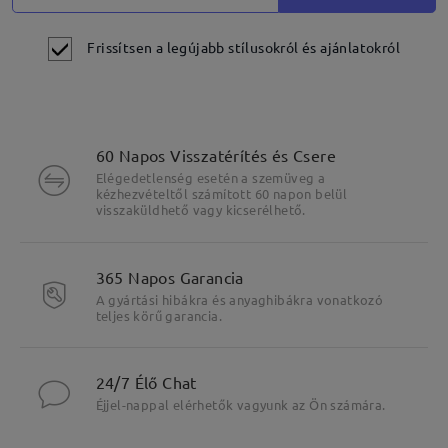
Frissítsen a legújabb stílusokról és ajánlatokról
60 Napos Visszatérítés és Csere
Elégedetlenség esetén a szemüveg a
kézhezvételtől számított 60 napon belül
visszaküldhető vagy kicserélhető.
365 Napos Garancia
A gyártási hibákra és anyaghibákra vonatkozó
teljes körű garancia.
24/7 Élő Chat
Éjjel-nappal elérhetők vagyunk az Ön számára.