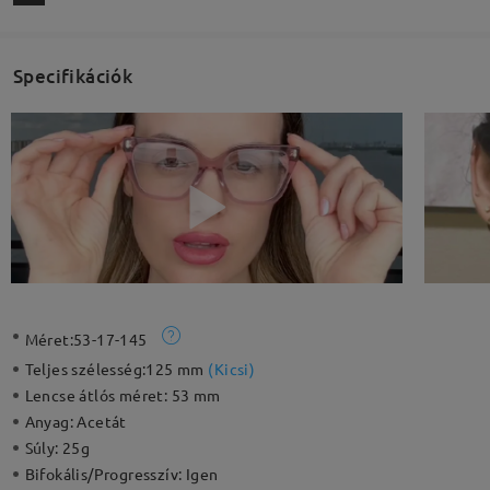
Specifikációk
Méret:
53-17-145
Teljes szélesség:
125 mm
(
Kicsi
)
Lencse átlós méret:
53 mm
Anyag:
Acetát
Súly:
25g
Bifokális/Progresszív:
Igen