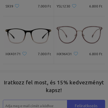
S939
7.000 Ft
YSL1230
6.800 Ft
MX40171
7.000 Ft
MX96431
6.800 Ft
Iratkozz fel most, és 15% kedvezményt
kapsz!
Feliratkozás