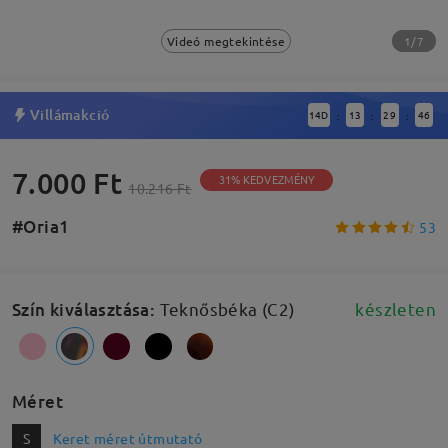
1/7
Videó megtekintése
Villámakció
14
D
13
29
45
:
:
:
7.000 Ft
31% KEDVEZMÉNY
10.216 Ft
#Oria1
53
Szín kiválasztása
:
Teknősbéka (C2)
készleten
Méret
S
Keret méret útmutató