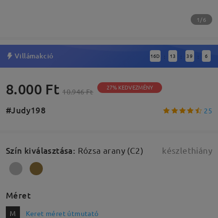
1/6
Villámakció
16
D
13
39
5
:
:
:
8.000 Ft
27% KEDVEZMÉNY
10.946 Ft
#Judy198
25
Szín kiválasztása
:
Rózsa arany (C2)
készlethiány
Méret
M
Keret méret útmutató