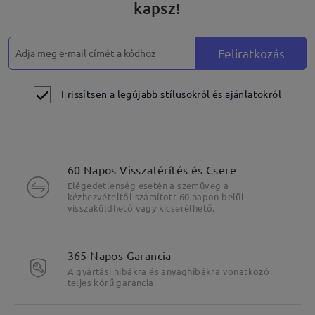
kapsz!
véleményt
Írjon egy véleményt
Feliratkozás
Frissítsen a legújabb stílusokról és ajánlatokról
60 Napos Visszatérítés és Csere
Elégedetlenség esetén a szemüveg a
kézhezvételtől számított 60 napon belül
visszaküldhető vagy kicserélhető.
365 Napos Garancia
A gyártási hibákra és anyaghibákra vonatkozó
teljes körű garancia.