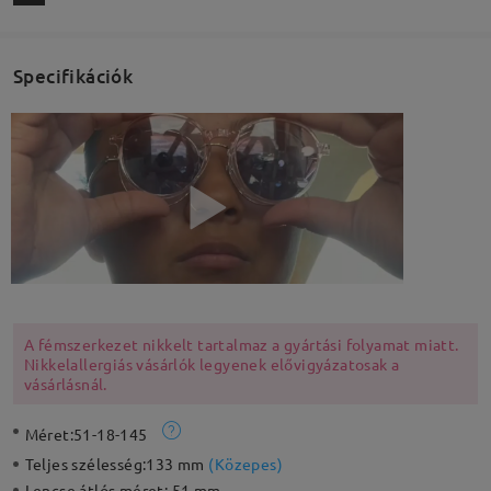
Specifikációk
A fémszerkezet nikkelt tartalmaz a gyártási folyamat miatt.
Nikkelallergiás vásárlók legyenek elővigyázatosak a
vásárlásnál.
Méret:
51-18-145
Teljes szélesség:
133 mm
(
Közepes
)
Lencse átlós méret:
51 mm