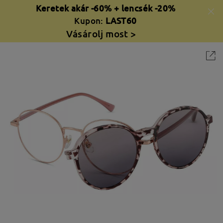
Keretek akár -60% + lencsék -20%
Kupon:
LAST60
Vásárolj most >