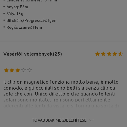
Anyag:
Fém
Súly:
13g
Bifokális/Progresszív:
Igen
Rugós zsanér:
Nem
Vásárlói vélemények(25)
il clip on magnetico funziona molto bene, è molto
comodo, e gli occhiali sono belli sia senza clip da
sole che con. Unico difetto è che quando le lenti
solari sono montate, non sono perfettamente
aderenti alle lenti da vista, e si forma una sorta di
riflesso tra le due che da un po' di fastidio alla
vista, di sicuro non ideale per un uso prolungato
TOVÁBBIAK MEGJELENÍTÉSE
come avevo sperato