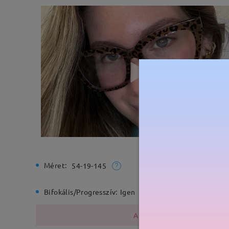
Méret:
Teljes sz
54-19-145
Bifokális/Progresszív:
Igen
Rugós zs
A fémszerkezet nikkelt tarta