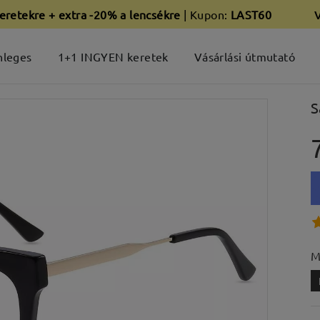
eretekre + extra -20% a lencsékre
| Kupon:
LAST60
nleges
1+1 INGYEN keretek
Vásárlási útmutató
S
M