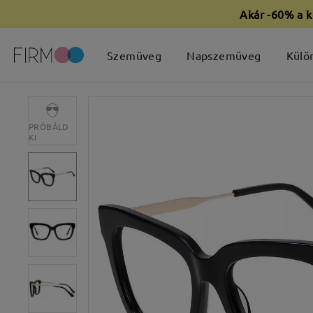
Akár -60% a k
Szemüveg
Napszemüveg
Külö
PRÓBÁLD
KI