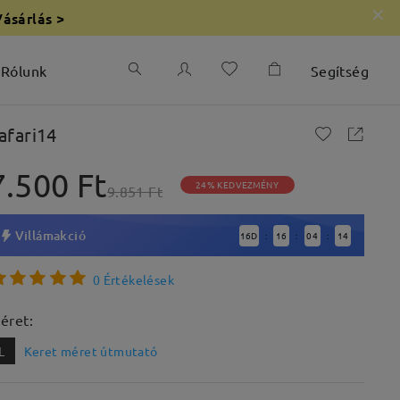
Vásárlás >
Rólunk
Segítség
afari14
7.500 Ft
24% KEDVEZMÉNY
9.851 Ft
Villámakció
16
D
16
04
13
:
:
:
0 Értékelések
éret:
L
Keret méret útmutató