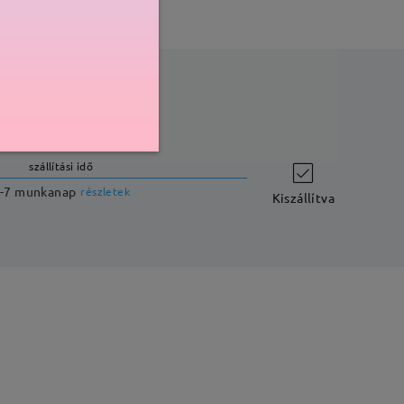
szállítási idő
-7 munkanap
részletek
Kiszállítva