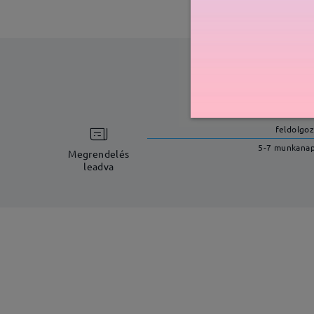
feldolgoz
5-7 munkana
Megrendelés
leadva