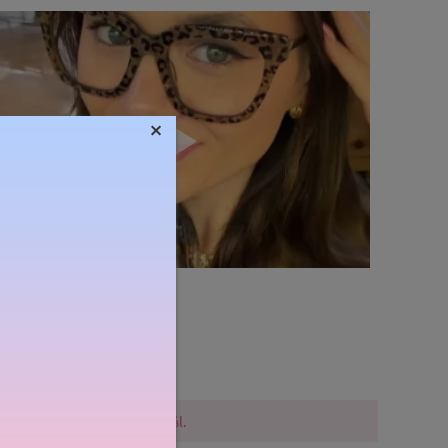
×
Súly:
25g
lővigyázatosak a vásárlásnál.