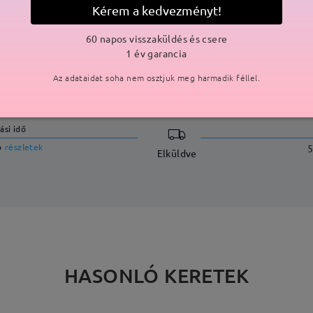
Kérem a kedvezményt!
60 napos visszaküldés és csere
1 év garancia
SZÁLLÍTÁS
Az adataidat soha nem osztjuk meg harmadik féllel.
ási idő
p
részletek
5
Elküldve
HASONLÓ KERETEK