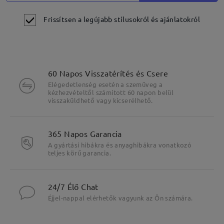
Frissítsen a legújabb stílusokról és ajánlatokról
60 Napos Visszatérítés és Csere
Elégedetlenség esetén a szemüveg a
kézhezvételtől számított 60 napon belül
visszaküldhető vagy kicserélhető.
365 Napos Garancia
A gyártási hibákra és anyaghibákra vonatkozó
teljes körű garancia.
24/7 Élő Chat
Éjjel-nappal elérhetők vagyunk az Ön számára.