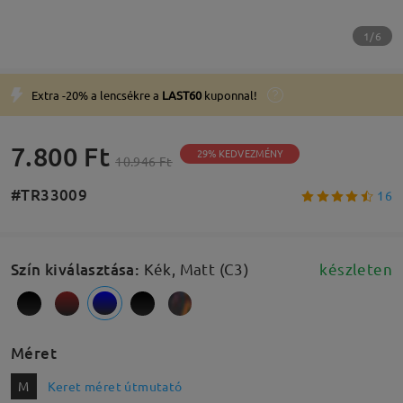
1/6
Extra -20% a lencsékre a
LAST60
kuponnal!
7.800 Ft
29% KEDVEZMÉNY
10.946 Ft
#TR33009
16
Szín kiválasztása
:
Kék, Matt (C3)
készleten
Méret
M
Keret méret útmutató