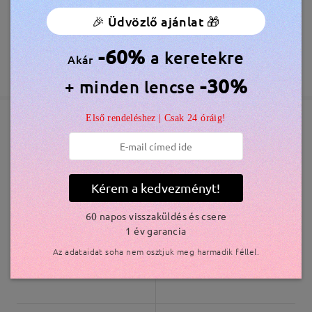
🎉 Üdvözlő ajánlat 🎁
Megrendelés leadva
Ingyenes Karcálló Lencsebevonat Tartozék
60 Napos Visszatérítés és Csere
Olvassa el az összes
-60%
a keretekre
Akár
feldolgozási idő
365 Napos Garancia
Bővebben
véleményt
-30%
+ minden lencse
5-7 munkanap
részletek
Írjon egy véleményt
Első rendeléshez | Csak 24 óráig!
Elküldve
Hasonló keretek
szállítási idő
5-7 munkanap
részletek
Kérem a kedvezményt!
60 napos visszaküldés és csere
Kiszállítva
1 év garancia
Az adataidat soha nem osztjuk meg harmadik féllel.
M39221
6.800 Ft
AC27916
6.800 Ft