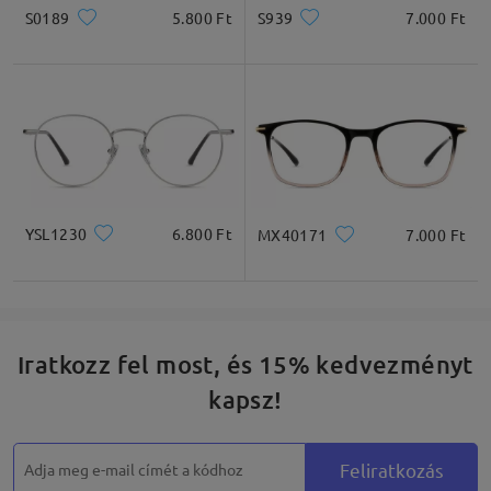
S0189
5.800 Ft
S939
7.000 Ft
YSL1230
6.800 Ft
MX40171
7.000 Ft
Iratkozz fel most, és 15% kedvezményt
kapsz!
Feliratkozás