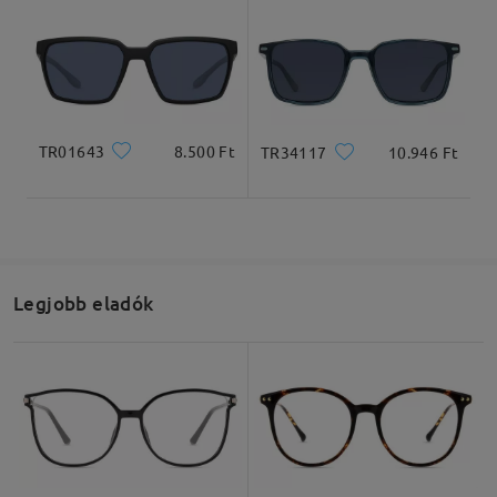
TR01643
8.500 Ft
TR34117
10.946 Ft
Legjobb eladók