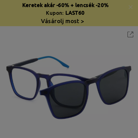
Keretek akár -60% + lencsék -20%
Kupon:
LAST60
Vásárolj most >