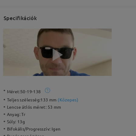
Specifikációk
Méret:
50-19-138
Teljes szélesség:
133 mm
(
Közepes
)
Lencse átlós méret:
53 mm
Anyag:
Tr
Súly:
13g
Bifokális/Progresszív:
Igen
Rugós zsanér:
Igen