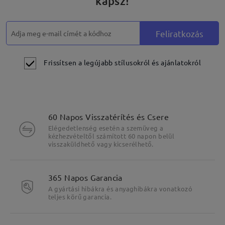
kapsz!
Feliratkozás
Frissítsen a legújabb stílusokról és ajánlatokról
60 Napos Visszatérítés és Csere
Elégedetlenség esetén a szemüveg a
kézhezvételtől számított 60 napon belül
visszaküldhető vagy kicserélhető.
365 Napos Garancia
A gyártási hibákra és anyaghibákra vonatkozó
teljes körű garancia.