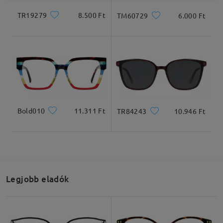
TR19279
8.500 Ft
TM60729
6.000 Ft
Bold010
11.311 Ft
TR84243
10.946 Ft
Legjobb eladók