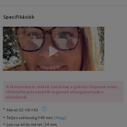
Specifikációk
A fémszerkezet nikkelt tartalmaz a gyártási folyamat miatt.
Nikkelallergiás vásárlók legyenek elővigyázatosak a
vásárlásnál.
Méret:
52-18-143
Teljes szélesség:
140 mm
(
Nagy
)
Lencse átlós méret:
54 mm