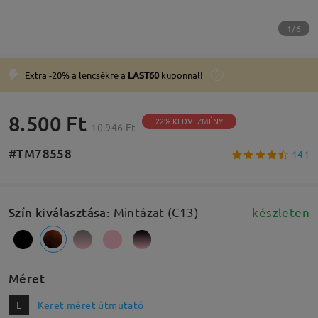
1/6
Extra -20% a lencsékre a
LAST60
kuponnal!
8.500 Ft
22% KEDVEZMÉNY
10.946 Ft
#TM78558
141
Szín kiválasztása
:
Mintázat (C13)
készleten
Méret
L
Keret méret útmutató