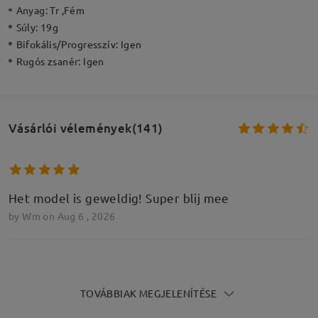
Anyag:
Tr ,Fém
Súly:
19g
Bifokális/Progresszív:
Igen
Rugós zsanér:
Igen
Vásárlói vélemények(141)
Het model is geweldig! Super blij mee
by
Wm
on
Aug 6 , 2026
TOVÁBBIAK MEGJELENÍTÉSE
Tres agréable à porter la couleur et la taille me
conviennent.Le clip s'adapte bien à la monture .