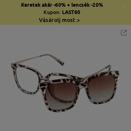
Keretek akár -60% + lencsék -20%
Kupon:
LAST60
Vásárolj most >