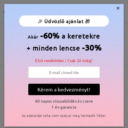
by
Mey
on
Aug 5 , 2026
×
Szállítás
🎉 Üdvözlő ajánlat 🎁
Olvassa el az összes
-60%
a keretekre
Megrendelés leadva
Ingyenes Karcálló Lencsebevonat Tartozék
Akár
véleményt
Írjon egy véleményt
60 Napos Visszatérítés és Csere
-30%
+ minden lencse
feldolgozási idő
365 Napos Garancia
Bővebben
5-7 munkanap
részletek
Első rendeléshez | Csak 24 óráig!
Elküldve
Hasonló keretek
Kérem a kedvezményt!
szállítási idő
5-7 munkanap
részletek
60 napos visszaküldés és csere
1 év garancia
Az adataidat soha nem osztjuk meg harmadik féllel.
Kiszállítva