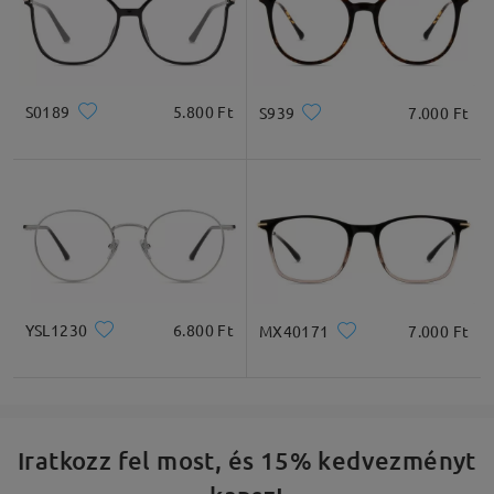
S0189
5.800 Ft
S939
7.000 Ft
YSL1230
6.800 Ft
MX40171
7.000 Ft
Iratkozz fel most, és 15% kedvezményt