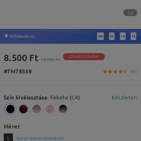
1/6
Villámakció
16
D
02
14
17
:
:
:
8.500 Ft
22% KEDVEZMÉNY
10.946 Ft
#TM78558
141
Szín kiválasztása
:
Fekete (C4)
készleten
Méret
L
Keret méret útmutató