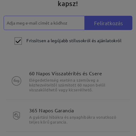
kapsz!
Feliratkozás
Frissítsen a legújabb stílusokról és ajánlatokról
60 Napos Visszatérítés és Csere
Elégedetlenség esetén a szemüveg a
kézhezvételtől számított 60 napon belül
visszaküldhető vagy kicserélhető.
365 Napos Garancia
A gyártási hibákra és anyaghibákra vonatkozó
teljes körű garancia.