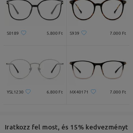
S0189
5.800 Ft
S939
7.000 Ft
YSL1230
6.800 Ft
MX40171
7.000 Ft
Iratkozz fel most, és 15% kedvezményt