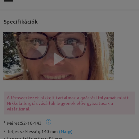
Specifikációk
A fémszerkezet nikkelt tartalmaz a gyártási folyamat miatt.
Nikkelallergiás vásárlók legyenek elővigyázatosak a
vásárlásnál.
Méret:
52-18-143
Teljes szélesség:
140 mm
(
Nagy
)
Lencse átlós méret:
54 mm