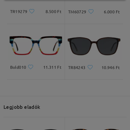
TR19279
8.500 Ft
TM60729
6.000 Ft
Bold010
11.311 Ft
TR84243
10.946 Ft
Legjobb eladók