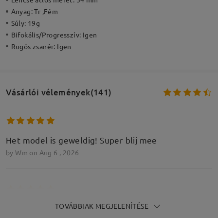
Anyag:
Tr ,Fém
Súly:
19g
Bifokális/Progresszív:
Igen
Rugós zsanér:
Igen
Vásárlói vélemények(141)
Het model is geweldig! Super blij mee
by
Wm
on
Aug 6 , 2026
TOVÁBBIAK MEGJELENÍTÉSE
Tres agréable à porter la couleur et la taille me