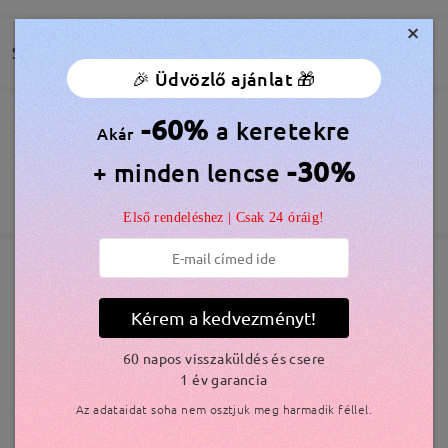
conviennent.Le clip s'adapte bien à la monture .
×
by
Mey
on
Aug 5 , 2026
Szállítás
🎉 Üdvözlő ajánlat 🎁
Olvassa el az összes
-60%
a keretekre
Megrendelés leadva
Akár
Ingyenes Karcálló Lencsebevonat Tartozék
véleményt
Írjon egy véleményt
60 Napos Visszatérítés és Csere
-30%
+ minden lencse
feldolgozási idő
365 Napos Garancia
Bővebben
5-7 munkanap
részletek
Első rendeléshez | Csak 24 óráig!
Elküldve
Hasonló keretek
Kérem a kedvezményt!
szállítási idő
60 napos visszaküldés és csere
5-7 munkanap
részletek
1 év garancia
Az adataidat soha nem osztjuk meg harmadik féllel.
Kiszállítva