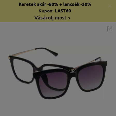
Keretek akár -60% + lencsék -20%
Kupon:
LAST60
Vásárolj most >