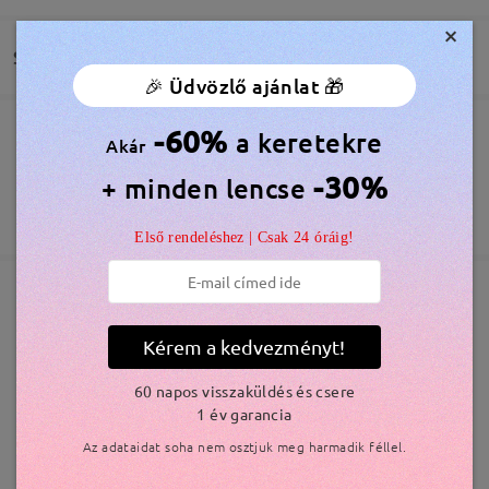
Really impressed with the quality and the speed at
which they arrived.
×
by
Mrs Honest Opinion
on
Aug 2 , 2026
Szállítás
🎉 Üdvözlő ajánlat 🎁
-60%
a keretekre
Olvassa el az összes
Megrendelés leadva
Akár
Ingyenes Karcálló Lencsebevonat Tartozék
60 Napos Visszatérítés és Csere
-30%
véleményt
+ minden lencse
Írjon egy véleményt
feldolgozási idő
365 Napos Garancia
Bővebben
5-7 munkanap
részletek
Első rendeléshez | Csak 24 óráig!
Elküldve
Hasonló keretek
Kérem a kedvezményt!
szállítási idő
60 napos visszaküldés és csere
5-7 munkanap
részletek
1 év garancia
Az adataidat soha nem osztjuk meg harmadik féllel.
Kiszállítva