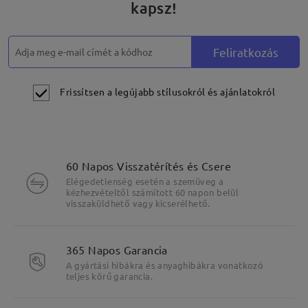
kapsz!
Feliratkozás
Frissítsen a legújabb stílusokról és ajánlatokról
60 Napos Visszatérítés és Csere
Elégedetlenség esetén a szemüveg a
kézhezvételtől számított 60 napon belül
visszaküldhető vagy kicserélhető.
365 Napos Garancia
A gyártási hibákra és anyaghibákra vonatkozó
teljes körű garancia.