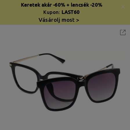
Keretek akár -60% + lencsék -20%
Kupon:
LAST60
Vásárolj most >