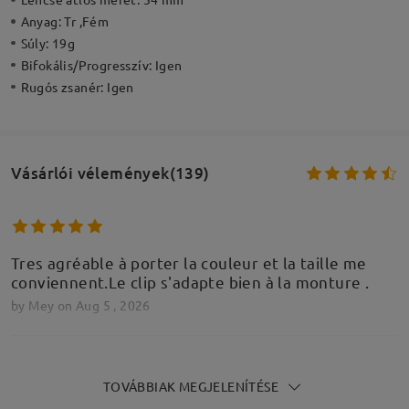
Anyag:
Tr ,Fém
Súly:
19g
Bifokális/Progresszív:
Igen
Rugós zsanér:
Igen
Vásárlói vélemények(139)
Tres agréable à porter la couleur et la taille me
conviennent.Le clip s'adapte bien à la monture .
by
Mey
on
Aug 5 , 2026
TOVÁBBIAK MEGJELENÍTÉSE