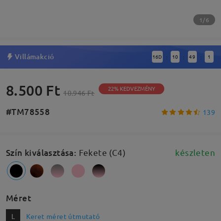
1/6
Villámakció
16
D
10
49
0
:
:
:
8.500 Ft
22% KEDVEZMÉNY
10.946 Ft
#TM78558
139
Szín kiválasztása
:
Fekete (C4)
készleten
Méret
L
Keret méret útmutató