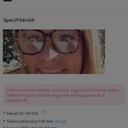
Specifikációk
A fémszerkezet nikkelt tartalmaz a gyártási folyamat miatt.
Nikkelallergiás vásárlók legyenek elővigyázatosak a
vásárlásnál.
Méret:
52-18-143
Teljes szélesség:
140 mm
(
Nagy
)
Lencse átlós méret:
54 mm