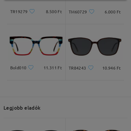
TR19279
8.500 Ft
TM60729
6.000 Ft
Bold010
11.311 Ft
TR84243
10.946 Ft
Legjobb eladók