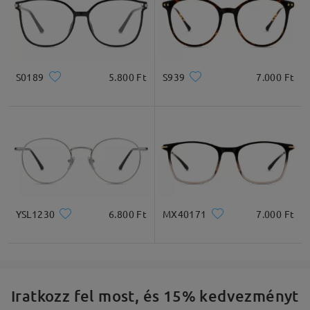
S0189
5.800 Ft
S939
7.000 Ft
YSL1230
6.800 Ft
MX40171
7.000 Ft
Iratkozz fel most, és 15% kedvezményt