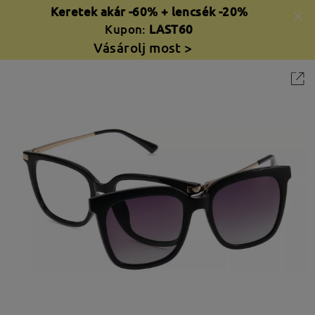
Keretek akár -60% + lencsék -20%
Kupon:
LAST60
Vásárolj most >