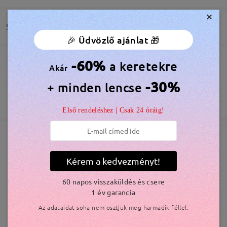
conviennent.Le clip s'adapte bien à la monture .
×
by
Mey
on
Aug 5 , 2026
Szállítás
🎉 Üdvözlő ajánlat 🎁
Olvassa el az összes
-60%
a keretekre
Megrendelés leadva
Akár
Ingyenes Karcálló Lencsebevonat Tartozék
véleményt
Írjon egy véleményt
60 Napos Visszatérítés és Csere
-30%
+ minden lencse
feldolgozási idő
365 Napos Garancia
Bővebben
5-7 munkanap
részletek
Első rendeléshez | Csak 24 óráig!
Elküldve
Hasonló keretek
Kérem a kedvezményt!
szállítási idő
60 napos visszaküldés és csere
5-7 munkanap
részletek
1 év garancia
Az adataidat soha nem osztjuk meg harmadik féllel.
Kiszállítva