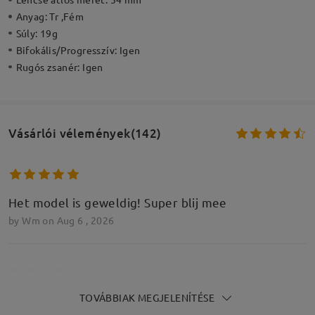
Anyag:
Tr ,Fém
Súly:
19g
Bifokális/Progresszív:
Igen
Rugós zsanér:
Igen
Vásárlói vélemények(142)
Het model is geweldig! Super blij mee
by
Wm
on
Aug 6 , 2026
TOVÁBBIAK MEGJELENÍTÉSE
Tres agréable à porter la couleur et la taille me