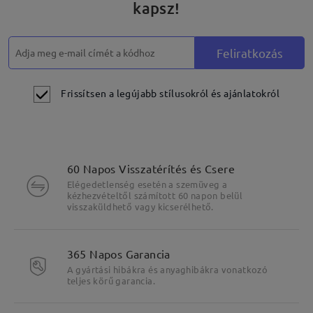
kapsz!
Feliratkozás
Frissítsen a legújabb stílusokról és ajánlatokról
60 Napos Visszatérítés és Csere
Elégedetlenség esetén a szemüveg a
kézhezvételtől számított 60 napon belül
visszaküldhető vagy kicserélhető.
365 Napos Garancia
A gyártási hibákra és anyaghibákra vonatkozó
teljes körű garancia.