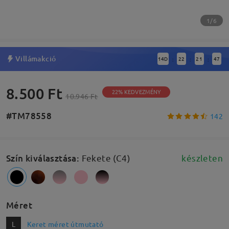
1/6
Villámakció
14
D
22
21
46
:
:
:
8.500 Ft
22% KEDVEZMÉNY
10.946 Ft
#TM78558
142
Szín kiválasztása
:
Fekete (C4)
készleten
Méret
L
Keret méret útmutató