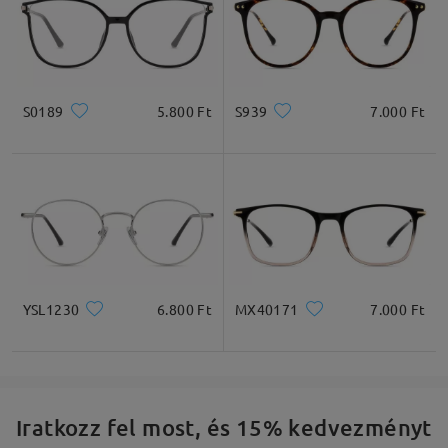
S0189
5.800 Ft
S939
7.000 Ft
YSL1230
6.800 Ft
MX40171
7.000 Ft
Iratkozz fel most, és 15% kedvezményt