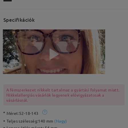
Specifikációk
A fémszerkezet nikkelt tartalmaz a gyártási folyamat miatt.
Nikkelallergiás vásárlók legyenek elővigyázatosak a
vásárlásnál.
Méret:
52-18-143
Teljes szélesség:
140 mm
(
Nagy
)
Lencse átlós méret:
54 mm