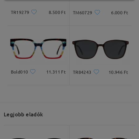
TR19279
8.500 Ft
TM60729
6.000 Ft
Bold010
11.311 Ft
TR84243
10.946 Ft
Legjobb eladók