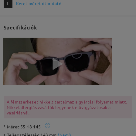
L
Keret méret útmutató
Specifikációk
A fémszerkezet nikkelt tartalmaz a gyártási folyamat miatt.
Nikkelallergiás vásárlók legyenek elővigyázatosak a
vásárlásnál.
Méret:
55-18-145
Teljes szélesség:
143 mm
(
Nagy
)