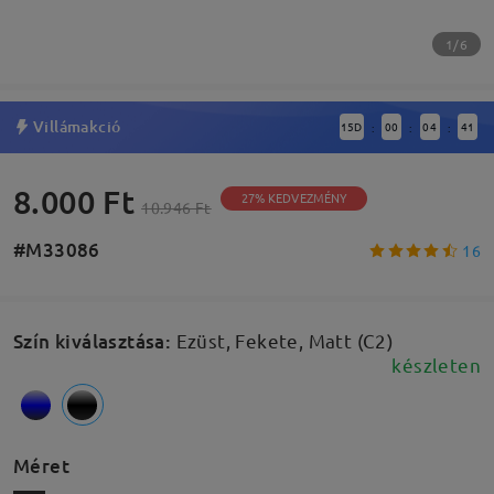
1/6
Villámakció
15
D
00
04
40
:
:
:
8.000 Ft
27% KEDVEZMÉNY
10.946 Ft
#M33086
16
Szín kiválasztása
:
Ezüst, Fekete, Matt (C2)
készleten
Méret