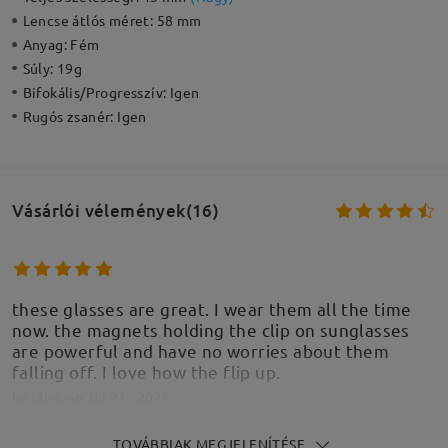
Lencse átlós méret:
58 mm
Anyag:
Fém
Súly:
19g
Bifokális/Progresszív:
Igen
Rugós zsanér:
Igen
Vásárlói vélemények(16)
these glasses are great. I wear them all the time
now. the magnets holding the clip on sunglasses
are powerful and have no worries about them
falling off. I love how the flip up.
by
Mick
on
Jul 21 , 2026
TOVÁBBIAK MEGJELENÍTÉSE