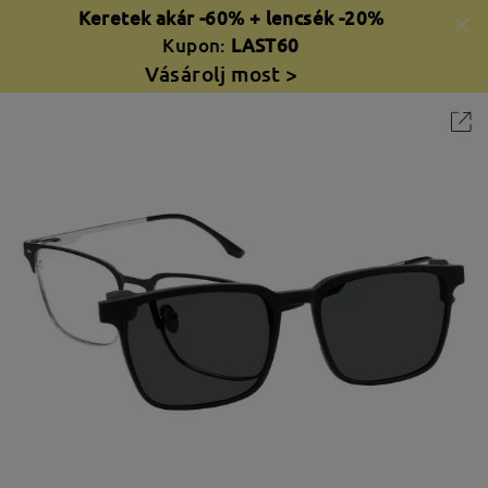
Keretek akár -60% + lencsék -20%
Kupon:
LAST60
Vásárolj most >