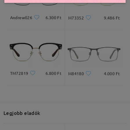
Andrew026
6.300 Ft
M73352
9.486 Ft
TM72819
6.800 Ft
M84180
4.000 Ft
Legjobb eladók