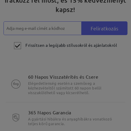
Iratkozz fel most, és 15% kedvezményt
kapsz!
Feliratkozás
Frissítsen a legújabb stílusokról és ajánlatokról
60 Napos Visszatérítés és Csere
Elégedetlenség esetén a szemüveg a
kézhezvételtől számított 60 napon belül
visszaküldhető vagy kicserélhető.
365 Napos Garancia
A gyártási hibákra és anyaghibákra vonatkozó
teljes körű garancia.