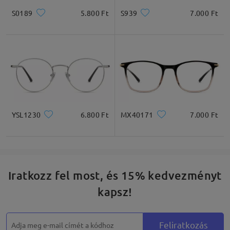
S0189
5.800 Ft
S939
7.000 Ft
YSL1230
6.800 Ft
MX40171
7.000 Ft
Iratkozz fel most, és 15% kedvezményt
kapsz!
Feliratkozás