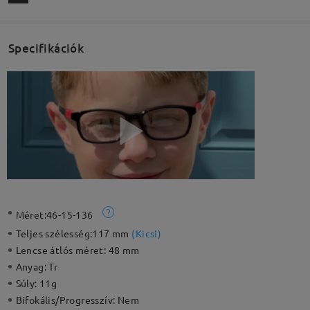
Specifikációk
Méret:
46-15-136
Teljes szélesség:
117 mm
(
Kicsi
)
Lencse átlós méret:
48 mm
Anyag:
Tr
Súly:
11g
Bifokális/Progresszív:
Nem