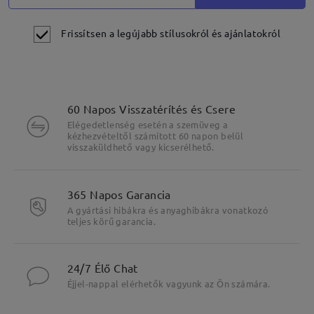
Frissítsen a legújabb stílusokról és ajánlatokról
60 Napos Visszatérítés és Csere
Elégedetlenség esetén a szemüveg a
kézhezvételtől számított 60 napon belül
visszaküldhető vagy kicserélhető.
365 Napos Garancia
A gyártási hibákra és anyaghibákra vonatkozó
teljes körű garancia.
24/7 Élő Chat
Éjjel-nappal elérhetők vagyunk az Ön számára.