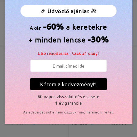
🎉 Üdvözlő ajánlat 🎁
Megrendelés leadva
Ingyenes Karcálló Lencsebevonat Tartozék
Olvassa el az összes
60 Napos Visszatérítés és Csere
-60%
a keretekre
Akár
véleményt
feldolgozási idő
365 Napos Garancia
Bővebben
Írjon egy véleményt
-30%
+ minden lencse
5-7 munkanap
részletek
Első rendeléshez | Csak 24 óráig!
Elküldve
Hasonló keretek
szállítási idő
5-7 munkanap
részletek
Kérem a kedvezményt!
60 napos visszaküldés és csere
Kiszállítva
1 év garancia
Az adataidat soha nem osztjuk meg harmadik féllel.
CP6007K
6.300 Ft
K84835
4.800 Ft