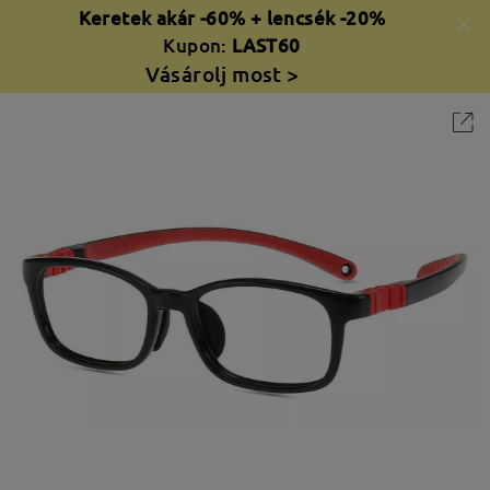
Keretek akár -60% + lencsék -20%
Kupon:
LAST60
Vásárolj most >