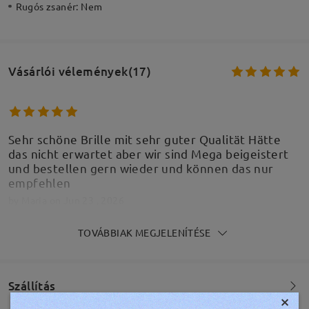
Rugós zsanér:
Nem
Vásárlói vélemények(17)
Sehr schöne Brille mit sehr guter Qualität Hätte
das nicht erwartet aber wir sind Mega beigeistert
und bestellen gern wieder und können das nur
empfehlen
by
Maria
on
Jun 23 , 2026
TOVÁBBIAK MEGJELENÍTÉSE
Passt perfekt, Kind ist glücklich
Szállítás
×
by
Denise Posselt
on
May 22 , 2026