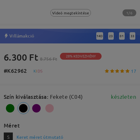
1/6
Videó megtekintése
Villámakció
14
D
23
01
32
:
:
:
6.300 Ft
28% KEDVEZMÉNY
8.756 Ft
#K62962
17
K
I
D
S
Szín kiválasztása
:
Fekete (C04)
készleten
Méret
S
Keret méret útmutató