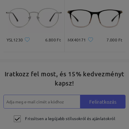
Írjon egy véleményt
YSL1230
6.800 Ft
MX40171
7.000 Ft
Iratkozz fel most, és 15% kedvezményt
kapsz!
Feliratkozás
Frissítsen a legújabb stílusokról és ajánlatokról