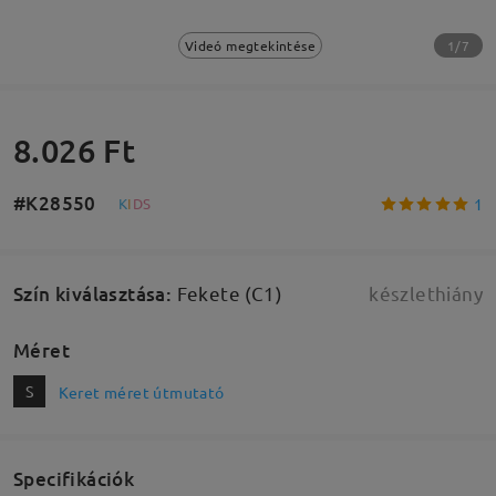
1/7
Videó megtekintése
8.026 Ft
#K28550
1
K
I
D
S
Szín kiválasztása
:
Fekete (C1)
készlethiány
Méret
S
Keret méret útmutató
Specifikációk