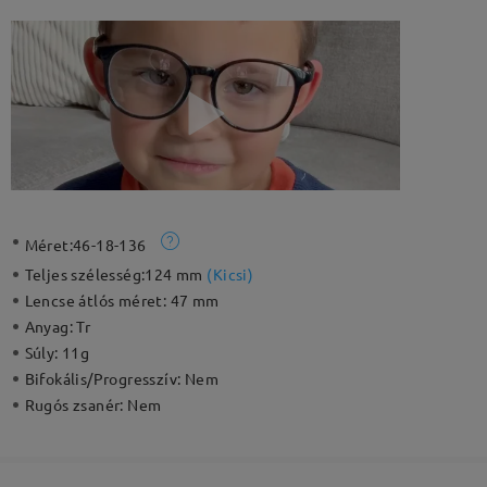
Méret:
46-18-136
Teljes szélesség:
124 mm
(
Kicsi
)
Lencse átlós méret:
47 mm
Anyag:
Tr
Súly:
11g
Bifokális/Progresszív:
Nem
Rugós zsanér:
Nem