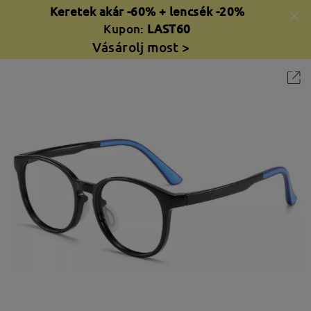
Keretek akár -60% + lencsék -20%
Kupon:
LAST60
Vásárolj most >