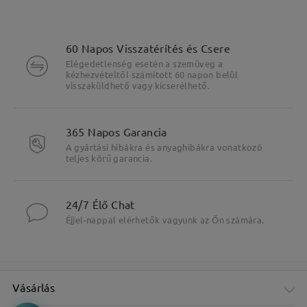
60 Napos Visszatérítés és Csere
Elégedetlenség esetén a szemüveg a
kézhezvételtől számított 60 napon belül
visszaküldhető vagy kicserélhető.
365 Napos Garancia
A gyártási hibákra és anyaghibákra vonatkozó
teljes körű garancia.
24/7 Élő Chat
Éjjel-nappal elérhetők vagyunk az Ön számára.
Vásárlás