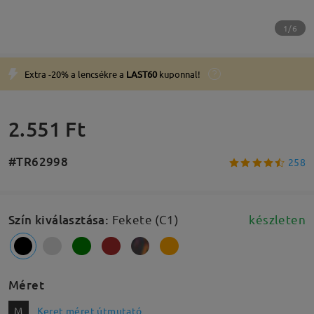
1/6
Extra -20% a lencsékre a
LAST60
kuponnal!
2.551 Ft
#TR62998
258
Szín kiválasztása
:
Fekete (C1)
készleten
Méret
M
Keret méret útmutató