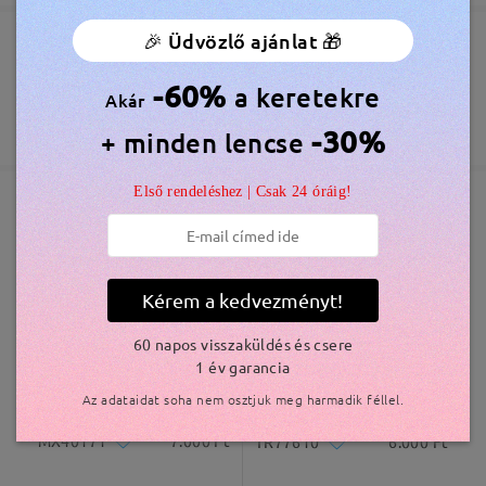
🎉 Üdvözlő ajánlat 🎁
Megrendelés leadva
Ingyenes Karcálló Lencsebevonat Tartozék
Olvassa el az összes
-60%
60 Napos Visszatérítés és Csere
a keretekre
Akár
véleményt
feldolgozási idő
365 Napos Garancia
Bővebben
Írjon egy véleményt
-30%
+ minden lencse
5-7 munkanap
részletek
Első rendeléshez | Csak 24 óráig!
Elküldve
Hasonló keretek
szállítási idő
Kérem a kedvezményt!
5-7 munkanap
részletek
60 napos visszaküldés és csere
Kiszállítva
1 év garancia
Az adataidat soha nem osztjuk meg harmadik féllel.
MX40171
7.000 Ft
TR77610
6.000 Ft