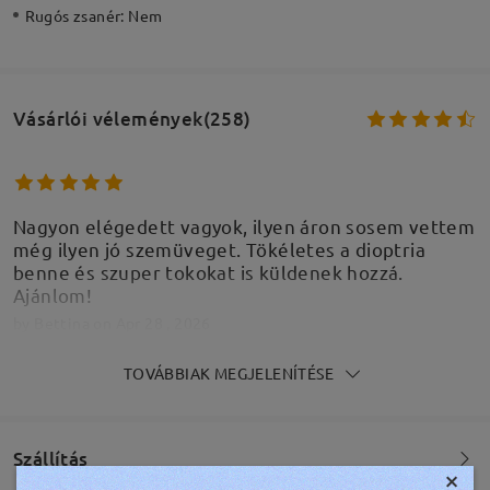
Rugós zsanér:
Nem
Vásárlói vélemények(258)
Nagyon elégedett vagyok, ilyen áron sosem vettem
még ilyen jó szemüveget. Tökéletes a dioptria
benne és szuper tokokat is küldenek hozzá.
Ajánlom!
by
Bettina
on
Apr 28 , 2026
TOVÁBBIAK MEGJELENÍTÉSE
Tökéletes
Szállítás
×
by
Edina Hauksz
on
Jan 1 , 2026