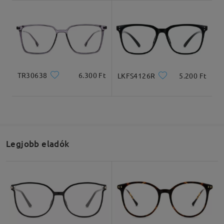
TR30638
6.300 Ft
LKFS4126R
5.200 Ft
Legjobb eladók