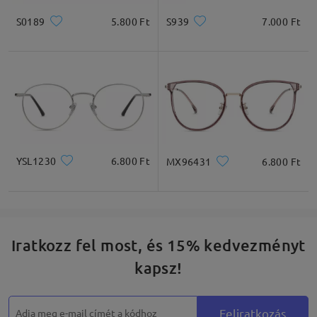
S0189
5.800 Ft
S939
7.000 Ft
YSL1230
6.800 Ft
MX96431
6.800 Ft
Iratkozz fel most, és 15% kedvezményt
kapsz!
Feliratkozás