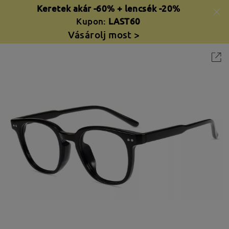
Keretek akár -60% + lencsék -20%
Kupon:
LAST60
Vásárolj most >