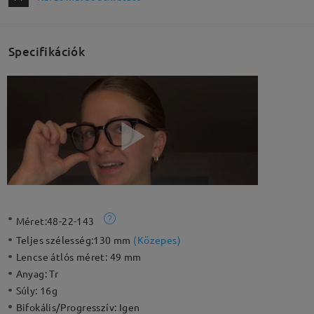
Specifikációk
Méret:
48-22-143
Teljes szélesség:
130 mm
(
Közepes
)
Lencse átlós méret:
49 mm
Anyag:
Tr
Súly:
16g
Bifokális/Progresszív:
Igen