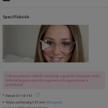
Specifikációk
A fémszerkezet nikkelt tartalmaz a gyártási folyamat miatt.
Nikkelallergiás vásárlók legyenek elővigyázatosak a
vásárlásnál.
Méret:
51-18-147
Teljes szélesség:
135 mm
(
Közepes
)
Lencse átlós méret:
52 mm