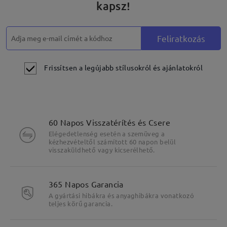
kapsz!
Feliratkozás
Frissítsen a legújabb stílusokról és ajánlatokról
60 Napos Visszatérítés és Csere
Elégedetlenség esetén a szemüveg a
kézhezvételtől számított 60 napon belül
visszaküldhető vagy kicserélhető.
365 Napos Garancia
A gyártási hibákra és anyaghibákra vonatkozó
teljes körű garancia.