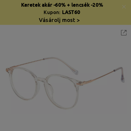
Keretek akár -60% + lencsék -20%
Kupon:
LAST60
Vásárolj most >