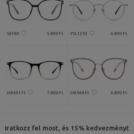
S0189
5.800 Ft
YSL1230
6.800 Ft
MX40171
7.000 Ft
MX96431
6.800 Ft
Iratkozz fel most, és 15% kedvezményt