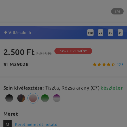
1/6
Villámakció
14
D
22
39
20
:
:
:
2.500 Ft
14% KEDVEZMÉNY
2.916 Ft
#TM39028
425
Szín kiválasztása
:
Tiszta, Rózsa arany (C7)
készleten
Méret
M
Keret méret útmutató