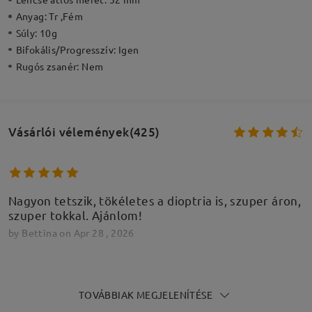
Anyag:
Tr ,Fém
Súly:
10g
Bifokális/Progresszív:
Igen
Rugós zsanér:
Nem
Vásárlói vélemények(425)
Nagyon tetszik, tökéletes a dioptria is, szuper áron,
szuper tokkal. Ajánlom!
by
Bettina
on
Apr 28 , 2026
TOVÁBBIAK MEGJELENÍTÉSE