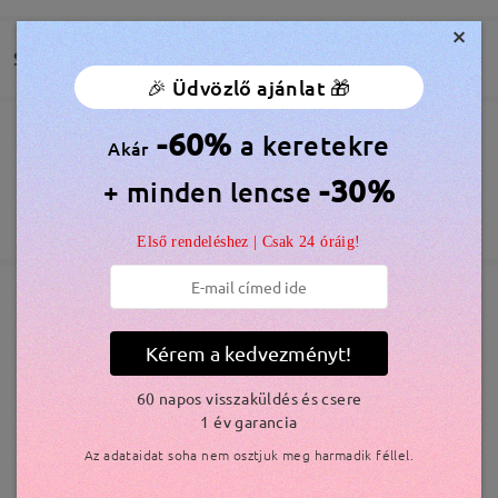
Minden rendben volt. Elégedett vagyok a
termékkel.
×
by
Szebegyinszky Réka
on
Mar 20 , 2026
Szállítás
🎉 Üdvözlő ajánlat 🎁
-60%
a keretekre
Megrendelés leadva
Akár
Ingyenes Karcálló Lencsebevonat Tartozék
60 Napos Visszatérítés és Csere
-30%
+ minden lencse
feldolgozási idő
365 Napos Garancia
Bővebben
5-7 munkanap
részletek
Első rendeléshez | Csak 24 óráig!
Elküldve
Olvassa el az összes
Hasonló keretek
Kérem a kedvezményt!
szállítási idő
véleményt
Írjon egy véleményt
60 napos visszaküldés és csere
5-7 munkanap
részletek
1 év garancia
Az adataidat soha nem osztjuk meg harmadik féllel.
Kiszállítva