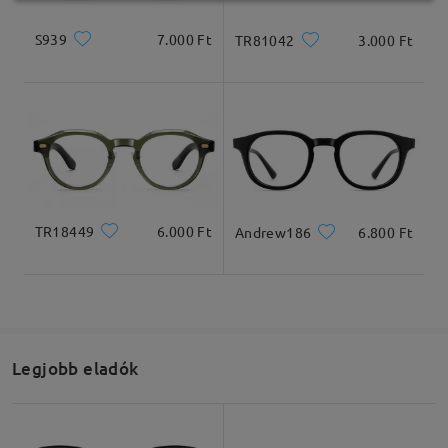
S939
7.000 Ft
TR81042
3.000 Ft
TR18449
6.000 Ft
Andrew186
6.800 Ft
Legjobb eladók