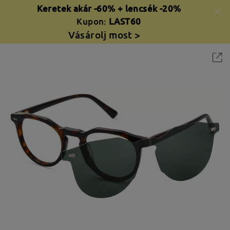
Keretek akár -60% + lencsék -20%
Kupon:
LAST60
Vásárolj most >