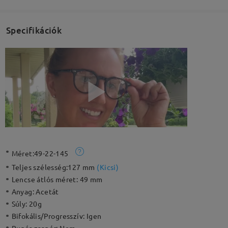
Specifikációk
Méret:
49-22-145
Teljes szélesség:
127 mm
(
Kicsi
)
Lencse átlós méret:
49 mm
Anyag:
Acetát
Súly:
20g
Bifokális/Progresszív:
Igen
Rugós zsanér:
Nem