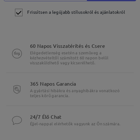
Frissítsen a legújabb stílusokról és ajánlatokról
60 Napos Visszatérítés és Csere
Elégedetlenség esetén a szemüveg a
kézhezvételtől számított 60 napon belül
visszaküldhető vagy kicserélhető.
365 Napos Garancia
A gyártási hibákra és anyaghibákra vonatkozó
teljes körű garancia.
24/7 Élő Chat
Éjjel-nappal elérhetők vagyunk az Ön számára.