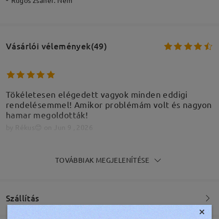
Vásárlói vélemények(49)
Tökéletesen elégedett vagyok minden eddigi
rendelésemmel! Amikor problémám volt és nagyon
hamar megoldották!
by
Rékus😊
on
Jun 9 , 2026
TOVÁBBIAK MEGJELENÍTÉSE
Olvassa el az összes
véleményt
Írjon egy véleményt
Szállítás
×