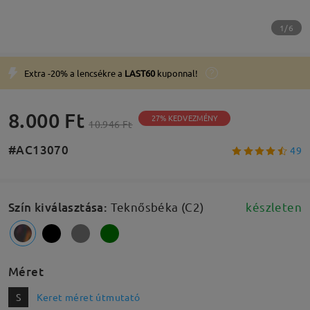
1/6
Extra -20% a lencsékre a
LAST60
kuponnal!
8.000 Ft
27% KEDVEZMÉNY
10.946 Ft
#AC13070
49
Szín kiválasztása
:
Teknősbéka (C2)
készleten
Méret
S
Keret méret útmutató