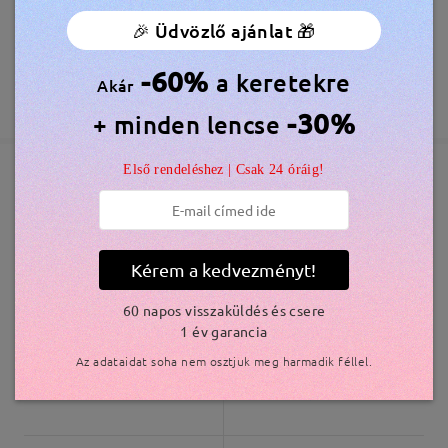
🎉 Üdvözlő ajánlat 🎁
Megrendelés leadva
Ingyenes Karcálló Lencsebevonat Tartozék
60 Napos Visszatérítés és Csere
-60%
a keretekre
Akár
feldolgozási idő
365 Napos Garancia
Bővebben
-30%
+ minden lencse
5-7 munkanap
részletek
Első rendeléshez | Csak 24 óráig!
Elküldve
Hasonló keretek
szállítási idő
5-7 munkanap
részletek
Kérem a kedvezményt!
60 napos visszaküldés és csere
Kiszállítva
1 év garancia
Az adataidat soha nem osztjuk meg harmadik féllel.
YSL5918M
6.300 Ft
TP94596
3.500 Ft