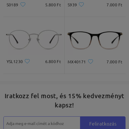
S0189
5.800 Ft
S939
7.000 Ft
YSL1230
6.800 Ft
MX40171
7.000 Ft
Iratkozz fel most, és 15% kedvezményt
kapsz!
Feliratkozás