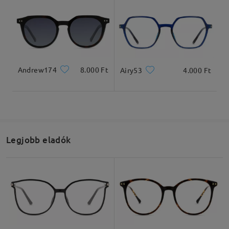
Andrew174
8.000 Ft
Airy53
4.000 Ft
Legjobb eladók