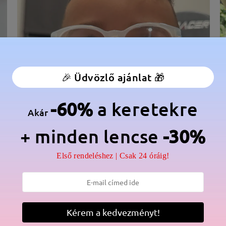
🎉 Üdvözlő ajánlat 🎁
-60%
a keretekre
Akár
+ minden lencse
-30%
élesség:
117 mm
(
Kicsi
)
Lencse átlós méret:
46 mm
Első rendeléshez | Csak 24 óráig!
anér:
Nem
Anyag:
Tr
Kérem a kedvezményt!