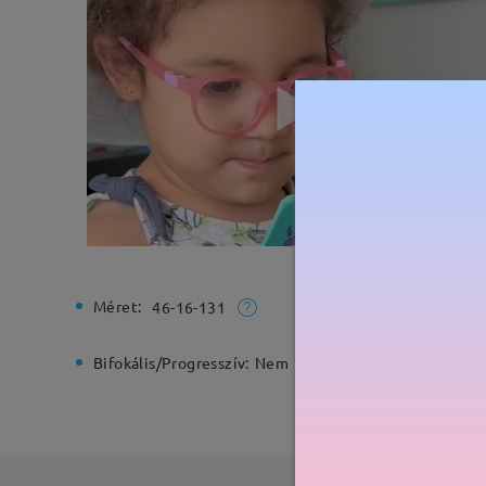
Méret:
Teljes sz
46-16-131
Bifokális/Progresszív:
Nem
Rugós zs