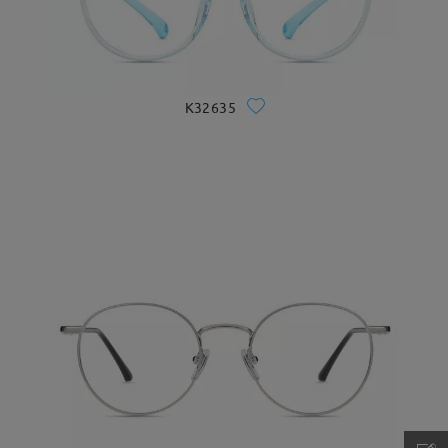
K32635