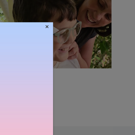
×
Súly:
11g