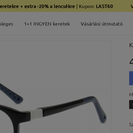
eretekre + extra -20% a lencsékre
| Kupon:
LAST60
nleges
1+1 INGYEN keretek
Vásárlási útmutató
K
M
S