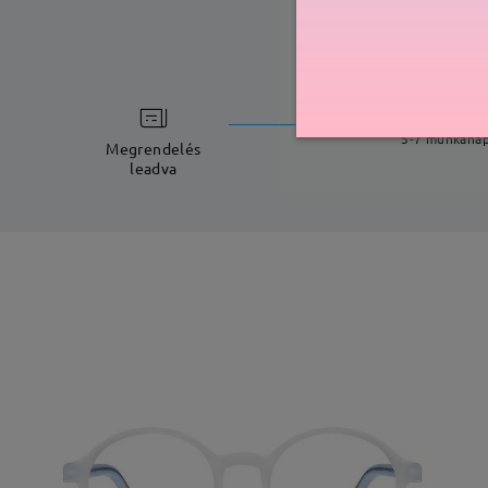
feldolgoz
5-7 munkana
Megrendelés
leadva