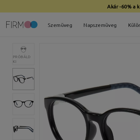
Akár -60% a k
Szemüveg
Napszemüveg
Külö
PRÓBÁLD
KI