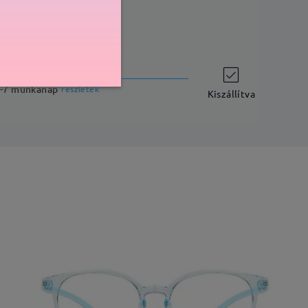
szállítási idő
-7 munkanap
részletek
Kiszállítva