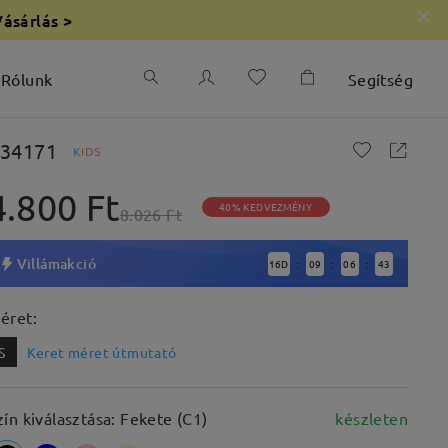
Vásárlás >
Rólunk
Segítség
34171
K
I
D
S
4.800 Ft
40% KEDVEZMÉNY
8.026 Ft
Villámakció
16
D
09
06
42
:
:
:
éret:
S
Keret méret útmutató
zín kiválasztása: Fekete (C1)
készleten