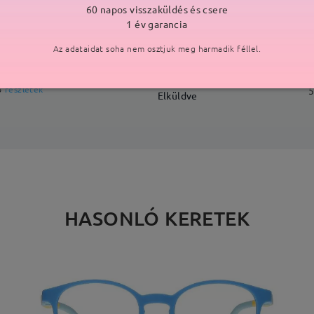
60 napos visszaküldés és csere
SZÁLLÍTÁS
1 év garancia
Az adataidat soha nem osztjuk meg harmadik féllel.
ási idő
p
részletek
5
Elküldve
HASONLÓ KERETEK