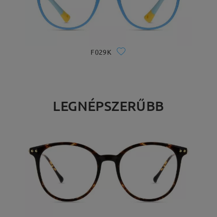
F029K
LEGNÉPSZERŰBB