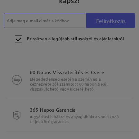
kapsz!
Feliratkozás
Frissítsen a legújabb stílusokról és ajánlatokról
60 Napos Visszatérítés és Csere
Elégedetlenség esetén a szemüveg a
kézhezvételtől számított 60 napon belül
visszaküldhető vagy kicserélhető.
365 Napos Garancia
A gyártási hibákra és anyaghibákra vonatkozó
teljes körű garancia.