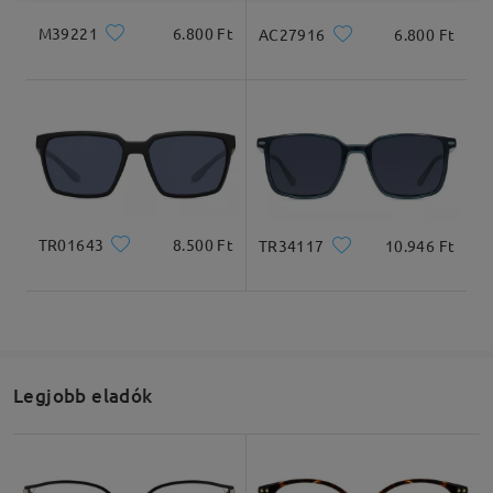
M39221
6.800 Ft
AC27916
6.800 Ft
TR01643
8.500 Ft
TR34117
10.946 Ft
Legjobb eladók