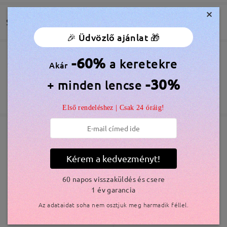
vender separado os óculos magnéticos de outras
×
cores
Szállítás
by
Pedro da Silva
on
Aug 2 , 2026
🎉 Üdvözlő ajánlat 🎁
-60%
a keretekre
Megrendelés leadva
Ingyenes Karcálló Lencsebevonat Tartozék
Akár
Olvassa el az összes
60 Napos Visszatérítés és Csere
-30%
+ minden lencse
véleményt
feldolgozási idő
365 Napos Garancia
Bővebben
Írjon egy véleményt
5-7 munkanap
részletek
Első rendeléshez | Csak 24 óráig!
Elküldve
Hasonló keretek
Kérem a kedvezményt!
szállítási idő
5-7 munkanap
részletek
60 napos visszaküldés és csere
1 év garancia
Az adataidat soha nem osztjuk meg harmadik féllel.
Kiszállítva