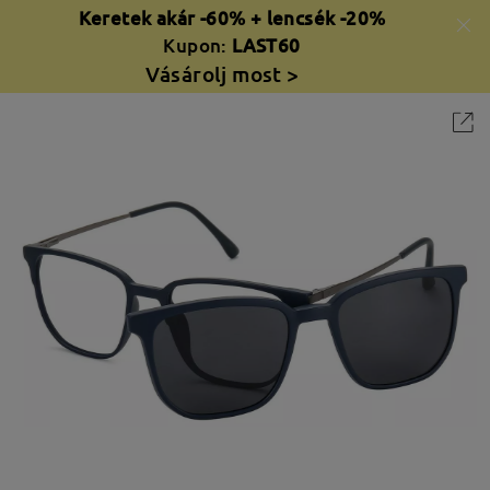
Keretek akár -60% + lencsék -20%
Kupon:
LAST60
Vásárolj most >