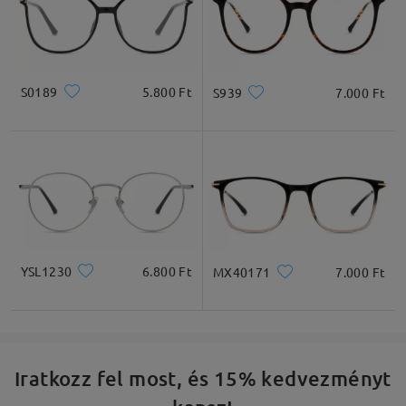
S0189
5.800 Ft
S939
7.000 Ft
YSL1230
6.800 Ft
MX40171
7.000 Ft
Iratkozz fel most, és 15% kedvezményt