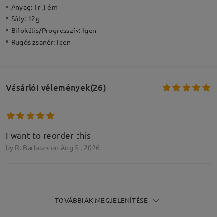
Anyag:
Tr ,Fém
Súly:
12g
Bifokális/Progresszív:
Igen
Rugós zsanér:
Igen
Vásárlói vélemények(26)
I want to reorder this
by
R. Barboza
on
Aug 5 , 2026
TOVÁBBIAK MEGJELENÍTÉSE
Ótima qualidade, recomendo, uma pena que só
vem uma cor de óculos de sol magnético, podiam