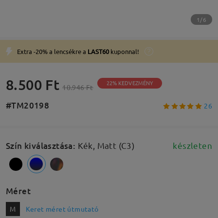
1/6
Extra -20% a lencsékre a
LAST60
kuponnal!
8.500 Ft
22% KEDVEZMÉNY
10.946 Ft
#TM20198
26
Szín kiválasztása
:
Kék, Matt (C3)
készleten
Méret
M
Keret méret útmutató