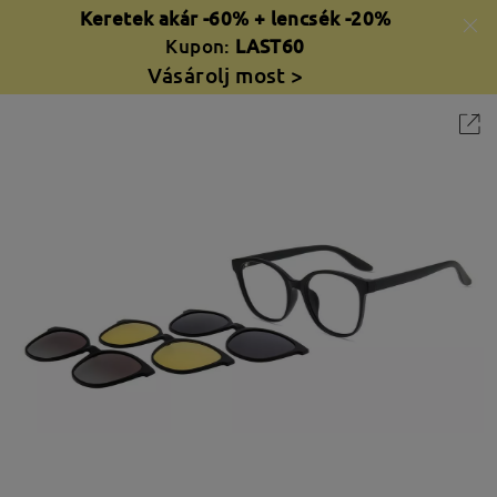
Keretek akár -60% + lencsék -20%
Kupon:
LAST60
Vásárolj most >