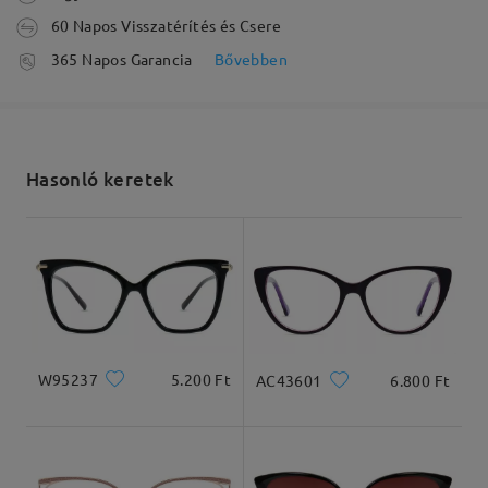
60 Napos Visszatérítés és Csere
Olvassa el az összes
feldolgozási idő
365 Napos Garancia
Bővebben
5-7 munkanap
részletek
véleményt
Írjon egy véleményt
Elküldve
Hasonló keretek
szállítási idő
5-7 munkanap
részletek
Arcforma:
Archossz:
Arcszélesség:
Négyzet
17.5cm/6.89in
13cm/5.12in
Kiszállítva
Termékméretek
W95237
5.200 Ft
AC43601
6.800 Ft