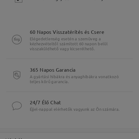
60 Napos Visszatérítés és Csere
Elégedetlenség esetén a szemüveg a
kézhezvételtől számított 60 napon belül
visszaküldhető vagy kicserélhető.
Fő jellemzők kiemelése
365 Napos Garancia
A gyártási hibákra és anyaghibákra vonatkozó
teljes körű garancia.
24/7 Élő Chat
Éjjel-nappal elérhetők vagyunk az Ön számára.