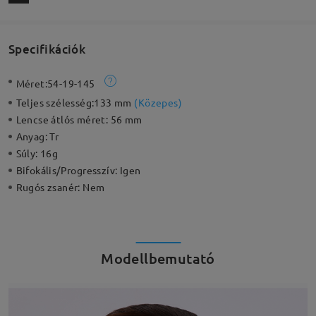
Specifikációk
Méret:
54-19-145
Teljes szélesség:
133 mm
(
Közepes
)
Lencse átlós méret:
56 mm
Anyag:
Tr
Súly:
16g
Bifokális/Progresszív:
Igen
Rugós zsanér:
Nem
Modellbemutató