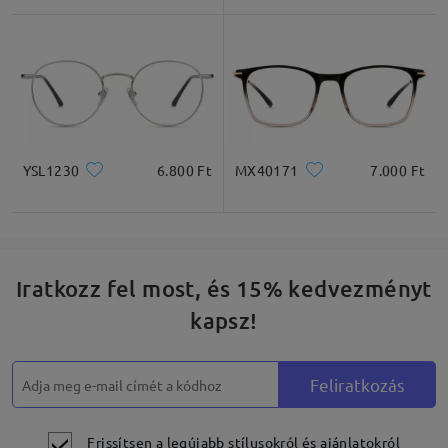
* Csak tájékoztató jellegű
Termékleírás
YSL1230
6.800 Ft
MX40171
7.000 Ft
Iratkozz fel most, és 15% kedvezményt
kapsz!
Feliratkozás
Frissítsen a legújabb stílusokról és ajánlatokról