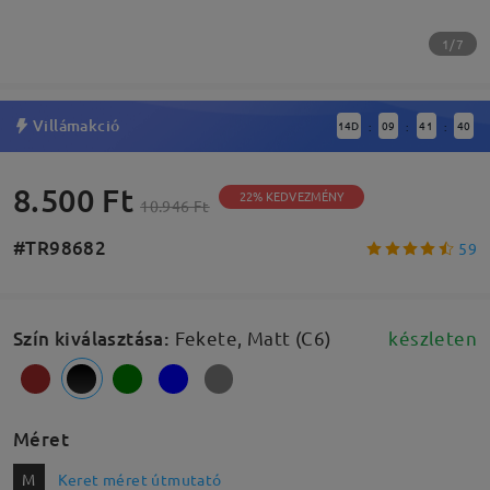
1/7
Villámakció
14
D
09
41
40
:
:
:
8.500 Ft
22% KEDVEZMÉNY
10.946 Ft
#TR98682
59
Szín kiválasztása
:
Fekete, Matt (C6)
készleten
Méret
M
Keret méret útmutató