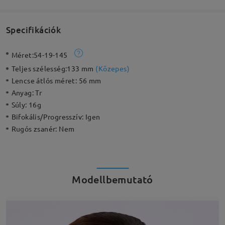
Specifikációk
Méret:
54-19-145
Teljes szélesség:
133 mm
(
Közepes
)
Lencse átlós méret:
56 mm
Anyag:
Tr
Súly:
16g
Bifokális/Progresszív:
Igen
Rugós zsanér:
Nem
Modellbemutató