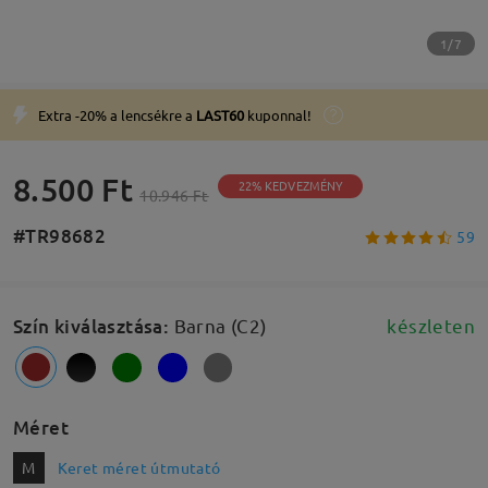
1/7
Extra -20% a lencsékre a
LAST60
kuponnal!
8.500 Ft
22% KEDVEZMÉNY
10.946 Ft
#TR98682
59
Szín kiválasztása
:
Barna (C2)
készleten
Méret
M
Keret méret útmutató