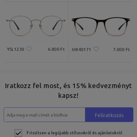
* Csak tájékoztató jellegű
Termékleírás
YSL1230
6.800 Ft
MX40171
7.000 Ft
Iratkozz fel most, és 15% kedvezményt
kapsz!
Feliratkozás
Frissítsen a legújabb stílusokról és ajánlatokról