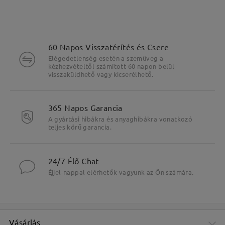
60 Napos Visszatérítés és Csere
Elégedetlenség esetén a szemüveg a
kézhezvételtől számított 60 napon belül
visszaküldhető vagy kicserélhető.
Fő jellemzők kiemelése
365 Napos Garancia
A gyártási hibákra és anyaghibákra vonatkozó
teljes körű garancia.
24/7 Élő Chat
Éjjel-nappal elérhetők vagyunk az Ön számára.
Vásárlás