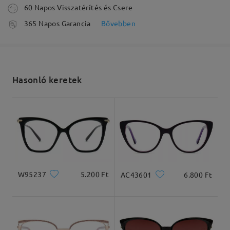
60 Napos Visszatérítés és Csere
Olvassa el az összes
feldolgozási idő
365 Napos Garancia
Bővebben
5-7 munkanap
részletek
véleményt
Írjon egy véleményt
Elküldve
Hasonló keretek
szállítási idő
5-7 munkanap
részletek
Arcforma:
Archossz:
Arcszélesség:
Négyzet
17.5cm/6.89in
13cm/5.12in
Kiszállítva
Termékméretek
W95237
5.200 Ft
AC43601
6.800 Ft