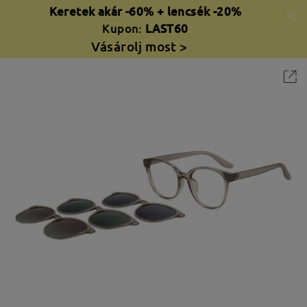
Keretek akár -60% + lencsék -20%
Kupon:
LAST60
Vásárolj most >