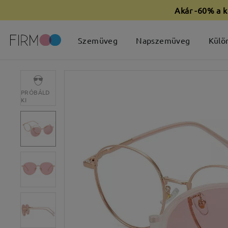
Akár -60% a k
Szemüveg
Napszemüveg
Külö
PRÓBÁLD
KI