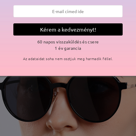
Kérem a kedvezményt!
60 napos visszaküldés és csere
1 év garancia
Az adataidat soha nem osztjuk meg harmadik féllel.