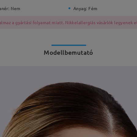
anér:
Nem
Anyag:
Fém
lmaz a gyártási folyamat miatt. Nikkelallergiás vásárlók legyenek e
Modellbemutató