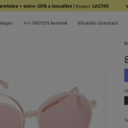
eretekre + extra -20% a lencsékre
| Kupon:
LAST60
nleges
1+1 INGYEN keretek
Vásárlási útmutató
M
M
S