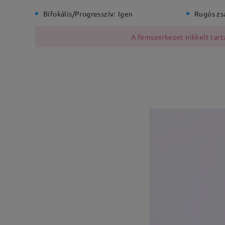
Bifokális/Progresszív:
Igen
Rugós zs
A fémszerkezet nikkelt tarta