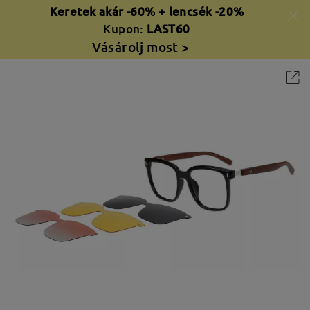
Keretek akár -60% + lencsék -20%
Kupon:
LAST60
Vásárolj most >