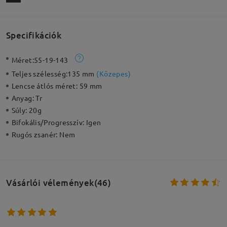
Specifikációk
Méret:
55-19-143
Teljes szélesség:
135 mm
(
Közepes
)
Lencse átlós méret:
59 mm
Anyag:
Tr
Súly:
20g
Bifokális/Progresszív:
Igen
Rugós zsanér:
Nem
Vásárlói vélemények(46)