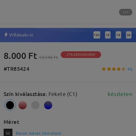
1/7
Villámakció
13
D
16
19
35
:
:
:
8.000 Ft
27% KEDVEZMÉNY
10.946 Ft
#TR85424
46
Szín kiválasztása
:
Fekete (C1)
készleten
Méret
M
Keret méret útmutató