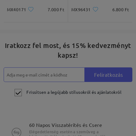
MX40171
7.000 Ft
MX96431
6.800 Ft
Iratkozz fel most, és 15% kedvezményt
kapsz!
Feliratkozás
Frissítsen a legújabb stílusokról és ajánlatokról
60 Napos Visszatérítés és Csere
Elégedetlenség esetén a szemüveg a