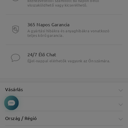
kézhezvételtől számított 60 napon belül
visszaküldhető vagy kicserélhető.
365 Napos Garancia
A gyártási hibákra és anyaghibákra vonatkozó
teljes körű garancia.
24/7 Élő Chat
Éjjel-nappal elérhetők vagyunk az Ön számára.
Vásárlás
Cég
Ország / Régió