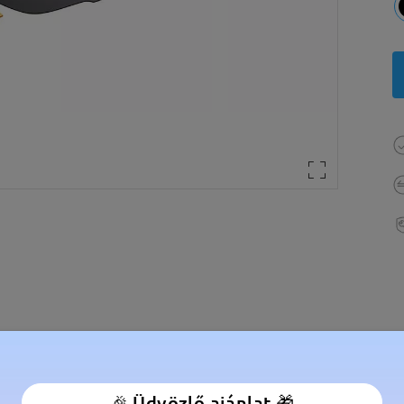
élesség:
135 mm
(
Közepes
)
Lencse átlós méret:
59 mm
🎉 Üdvözlő ajánlat 🎁