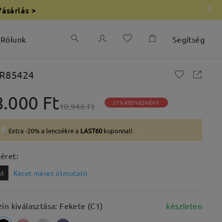
Vásárlás >
Rólunk
Segítség
R85424
8.000 Ft
27% KEDVEZMÉNY
10.946 Ft
Extra -20% a lencsékre a
LAST60
kuponnal!
éret:
M
Keret méret útmutató
zín kiválasztása: Fekete (C1)
készleten