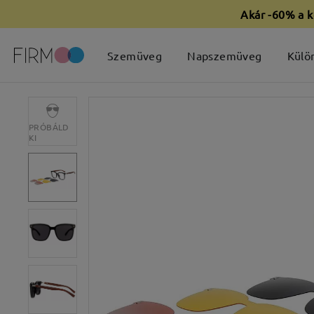
Akár -60% a k
Szemüveg
Napszemüveg
Külö
PRÓBÁLD
KI