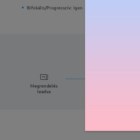
Bifokális/Progresszív:
Igen
Rugós zs
feldolgoz
5-7 munkana
Megrendelés
leadva