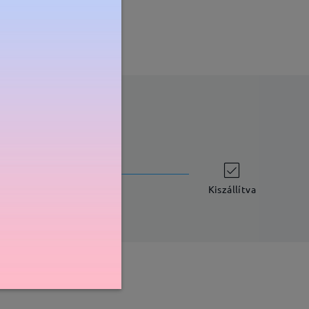
szállítási idő
-7 munkanap
részletek
Kiszállítva