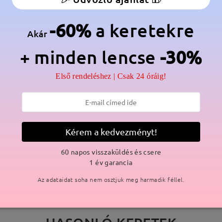
anér:
Nem
Anyag:
Tr
-60%
a keretekre
Akár
+ minden lencse
-30%
Első rendeléshez | Csak 24 óráig!
SZÁLLÍTÁS
ási idő
Kérem a kedvezményt!
p
részletek
5
Elküldve
60 napos visszaküldés és csere
1 év garancia
Az adataidat soha nem osztjuk meg harmadik féllel.