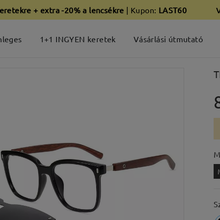
eretekre + extra -20% a lencsékre
| Kupon:
LAST60
nleges
1+1 INGYEN keretek
Vásárlási útmutató
T
M
S