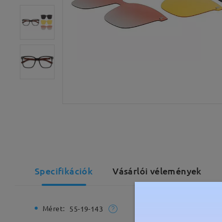
Specifikációk
Vásárlói vélemények
Méret:
Teljes sz
55-19-143