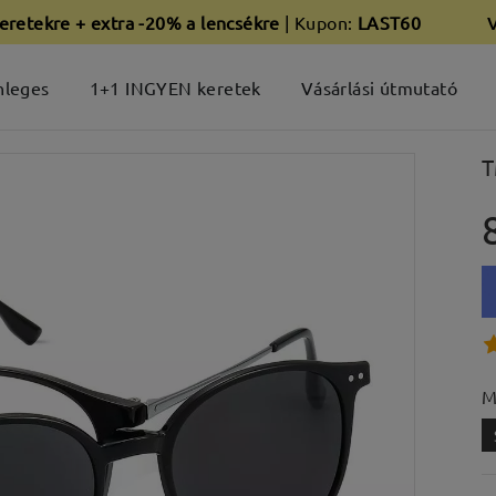
eretekre + extra -20% a lencsékre
| Kupon:
LAST60
nleges
1+1 INGYEN keretek
Vásárlási útmutató
T
M