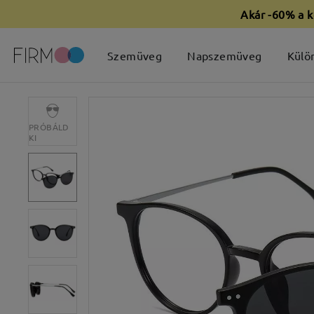
Akár -60% a k
Szemüveg
Napszemüveg
Külö
PRÓBÁLD
KI