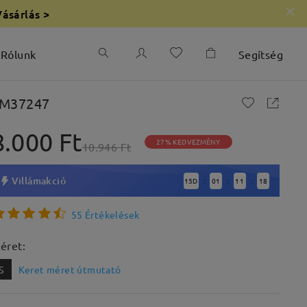
Vásárlás >
Rólunk
Segítség
M37247
8.000 Ft
27% KEDVEZMÉNY
10.946 Ft
Villámakció
15
D
01
11
17
:
:
:
55 Értékelések
éret:
S
Keret méret útmutató