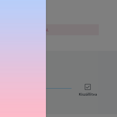
Súly:
12g
lővigyázatosak a vásárlásnál.
szállítási idő
-7 munkanap
részletek
Kiszállítva