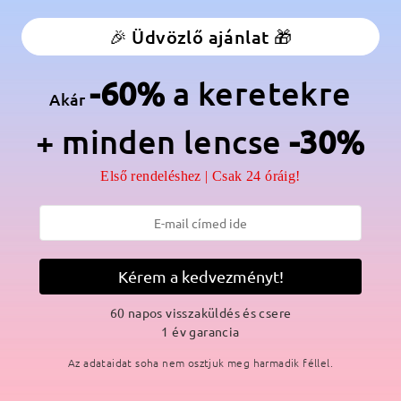
élesség:
127 mm
(
Kicsi
)
Lencse átlós méret:
51 mm
🎉 Üdvözlő ajánlat 🎁
anér:
Nem
Anyag:
Tr ,Fém
-60%
a keretekre
Akár
lmaz a gyártási folyamat miatt. Nikkelallergiás vásárlók legyenek e
+ minden lencse
-30%
Első rendeléshez | Csak 24 óráig!
SZÁLLÍTÁS
Kérem a kedvezményt!
ási idő
60 napos visszaküldés és csere
p
részletek
5
Elküldve
1 év garancia
Az adataidat soha nem osztjuk meg harmadik féllel.