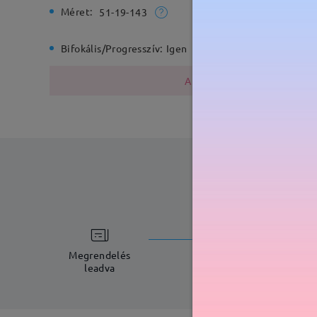
Méret:
Teljes sz
51-19-143
Bifokális/Progresszív:
Igen
Rugós zs
A fémszerkezet nikkelt tarta
feldolgoz
5-7 munkana
Megrendelés
leadva