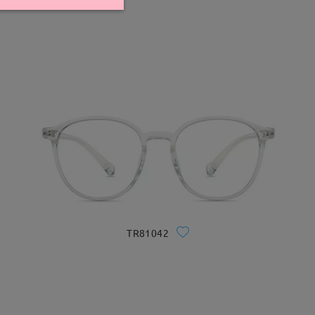
TR81042