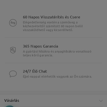
60 Napos Visszatérítés és Csere
Elégedetlenség esetén a szemüveg a
kézhezvételtől számított 60 napon belül
visszaküldhető vagy kicserélhető.
365 Napos Garancia
A gyártási hibákra és anyaghibákra vonatkozó
teljes körű garancia.
24/7 Élő Chat
Éjjel-nappal elérhetők vagyunk az Ön számára.
Vásárlás