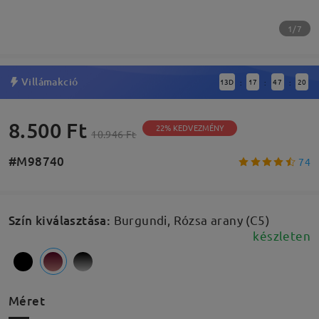
1/7
Villámakció
13
D
17
47
19
:
:
:
8.500 Ft
22% KEDVEZMÉNY
10.946 Ft
#M98740
74
Szín kiválasztása
:
Burgundi, Rózsa arany (C5)
készleten
Méret