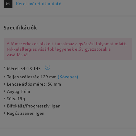
M
Keret méret útmutató
Specifikációk
A fémszerkezet nikkelt tartalmaz a gyártási folyamat miatt.
Nikkelallergiás vásárlók legyenek elővigyázatosak a
vásárlásnál.
Méret:
54-18-145
Teljes szélesség:
129 mm
(
Közepes
)
Lencse átlós méret:
56 mm
Anyag:
Fém
Súly:
19g
Bifokális/Progresszív:
Igen
Rugós zsanér:
Igen