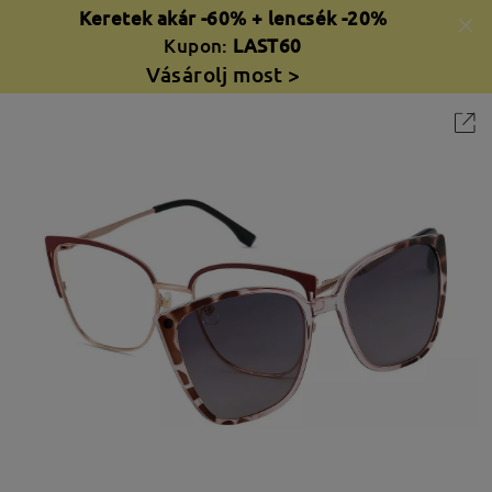
Keretek akár -60% + lencsék -20%
Kupon:
LAST60
Vásárolj most >