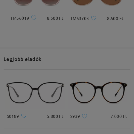
TM56019
8.500 Ft
TM53703
8.500 Ft
Legjobb eladók
S0189
5.800 Ft
S939
7.000 Ft