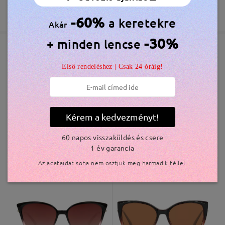
véleményt
feldolgozási idő
365 Napos Garancia
Bővebben
Írjon egy véleményt
-60%
a keretekre
5-7 munkanap
részletek
Akár
-30%
+ minden lencse
Elküldve
Hasonló keretek
Első rendeléshez | Csak 24 óráig!
szállítási idő
5-7 munkanap
részletek
Kérem a kedvezményt!
Kiszállítva
60 napos visszaküldés és csere
1 év garancia
AC43601
6.800 Ft
M18248
7.000 Ft
Az adataidat soha nem osztjuk meg harmadik féllel.