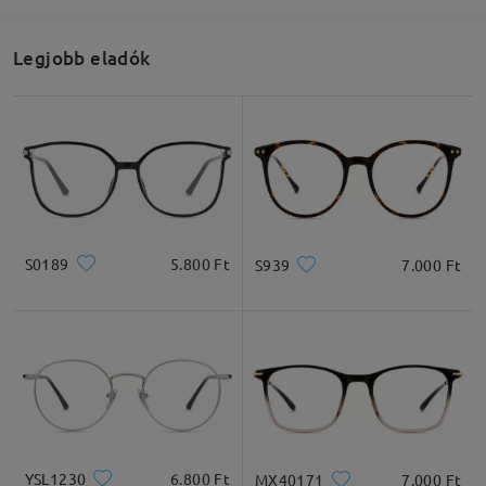
Legjobb eladók
S0189
5.800 Ft
S939
7.000 Ft
YSL1230
6.800 Ft
MX40171
7.000 Ft