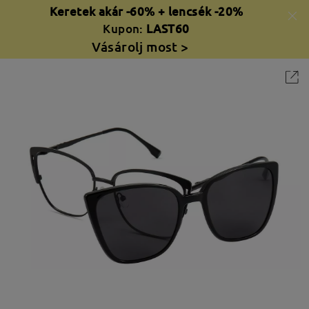
Keretek akár -60% + lencsék -20%
Kupon:
LAST60
Vásárolj most >