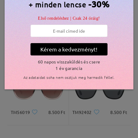
-30%
+ minden lencse
szállítási idő
5-7 munkanap
részletek
Első rendeléshez | Csak 24 óráig!
Kiszállítva
Kérem a kedvezményt!
Grace3601
7.500 Ft
M18248
7.000 Ft
60 napos visszaküldés és csere
1 év garancia
Az adataidat soha nem osztjuk meg harmadik féllel.
TM56019
8.500 Ft
TM92402
8.500 Ft