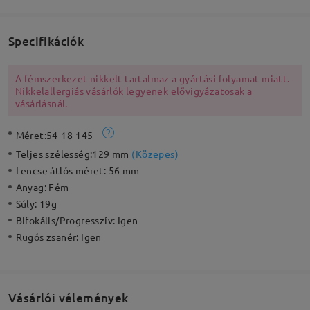
Specifikációk
A fémszerkezet nikkelt tartalmaz a gyártási folyamat miatt.
Nikkelallergiás vásárlók legyenek elővigyázatosak a
vásárlásnál.
Méret:
54-18-145
Teljes szélesség:
129 mm
(
Közepes
)
Lencse átlós méret:
56 mm
Anyag:
Fém
Súly:
19g
Bifokális/Progresszív:
Igen
Rugós zsanér:
Igen
Vásárlói vélemények