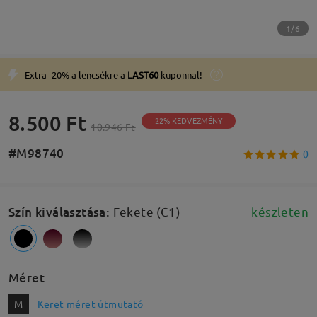
1/6
Extra -20% a lencsékre a
LAST60
kuponnal!
8.500 Ft
22% KEDVEZMÉNY
10.946 Ft
#M98740
0
Szín kiválasztása
:
Fekete (C1)
készleten
Méret
M
Keret méret útmutató