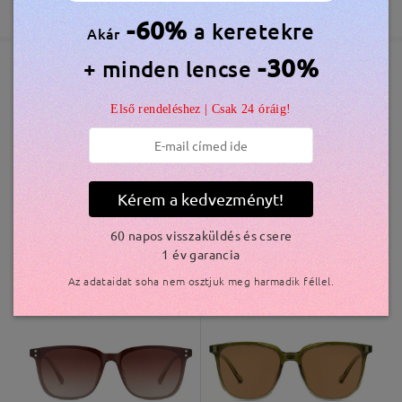
365 Napos Garancia
Bővebben
5-7 munkanap
részletek
-60%
a keretekre
Akár
Olvassa el az összes
-30%
+ minden lencse
Elküldve
véleményt
Hasonló keretek
Írjon egy véleményt
Első rendeléshez | Csak 24 óráig!
szállítási idő
5-7 munkanap
részletek
Kérem a kedvezményt!
Kiszállítva
60 napos visszaküldés és csere
1 év garancia
S0189
5.800 Ft
M93552
6.800 Ft
Az adataidat soha nem osztjuk meg harmadik féllel.