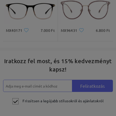
MX40171
7.000 Ft
MX96431
6.800 Ft
Iratkozz fel most, és 15% kedvezményt
kapsz!
Feliratkozás
Frissítsen a legújabb stílusokról és ajánlatokról