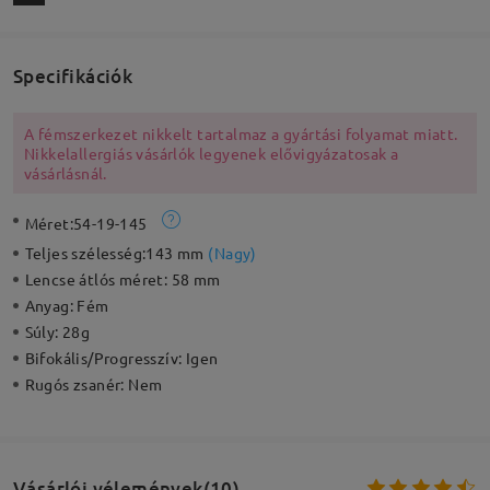
Specifikációk
A fémszerkezet nikkelt tartalmaz a gyártási folyamat miatt.
Nikkelallergiás vásárlók legyenek elővigyázatosak a
vásárlásnál.
Méret:
54-19-145
Teljes szélesség:
143 mm
(
Nagy
)
Lencse átlós méret:
58 mm
Anyag:
Fém
Súly:
28g
Bifokális/Progresszív:
Igen
Rugós zsanér:
Nem
Vásárlói vélemények(10)