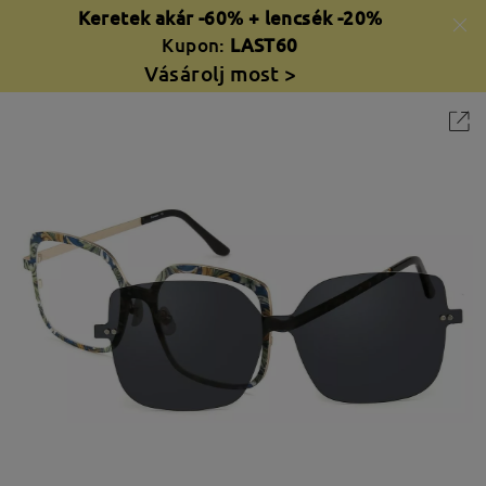
Keretek akár -60% + lencsék -20%
Kupon:
LAST60
Vásárolj most >