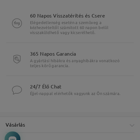
60 Napos Visszatérítés és Csere
Elégedetlenség esetén a szemüveg a
kézhezvételtől számított 60 napon belül
visszaküldhető vagy kicserélhető.
365 Napos Garancia
A gyártási hibákra és anyaghibákra vonatkozó
teljes körű garancia.
24/7 Élő Chat
Éjjel-nappal elérhetők vagyunk az Ön számára.
Vásárlás