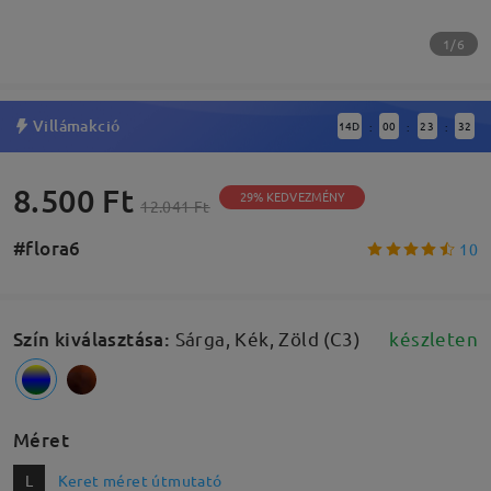
1/6
Villámakció
14
D
00
23
32
:
:
:
8.500 Ft
29% KEDVEZMÉNY
12.041 Ft
#flora6
10
Szín kiválasztása
:
Sárga, Kék, Zöld (C3)
készleten
Méret
L
Keret méret útmutató