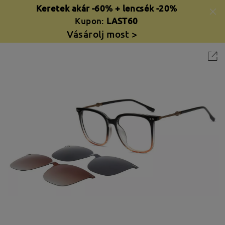
Keretek akár -60% + lencsék -20%
Kupon:
LAST60
Vásárolj most >