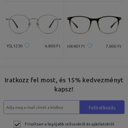
Négyzet
Kerek
Szív
Gyémánt
Ovális
* Csak tájékoztató jellegű
YSL1230
6.800 Ft
MX40171
7.000 Ft
Termékleírás
Iratkozz fel most, és 15% kedvezményt
kapsz!
Feliratkozás
Frissítsen a legújabb stílusokról és ajánlatokról