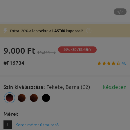
1/7
Extra -20% a lencsékre a
LAST60
kuponnal!
9.000 Ft
20% KEDVEZMÉNY
11.311 Ft
#F16734
48
Szín kiválasztása
:
Fekete, Barna (C2)
készleten
Méret
L
Keret méret útmutató