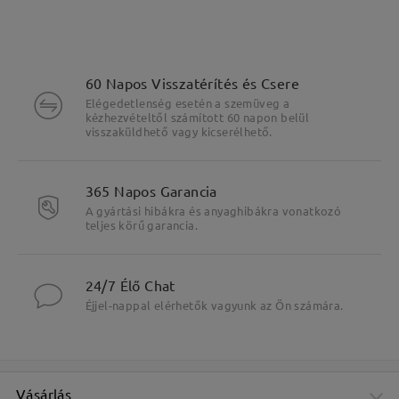
60 Napos Visszatérítés és Csere
Elégedetlenség esetén a szemüveg a
kézhezvételtől számított 60 napon belül
visszaküldhető vagy kicserélhető.
365 Napos Garancia
A gyártási hibákra és anyaghibákra vonatkozó
teljes körű garancia.
Fő jellemzők kiemelése
24/7 Élő Chat
Éjjel-nappal elérhetők vagyunk az Ön számára.
Vásárlás