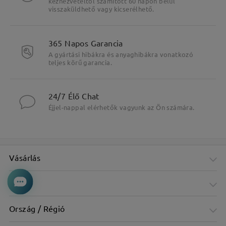
kézhezvételtől számított 60 napon belül
visszaküldhető vagy kicserélhető.
365 Napos Garancia
A gyártási hibákra és anyaghibákra vonatkozó
teljes körű garancia.
24/7 Élő Chat
Éjjel-nappal elérhetők vagyunk az Ön számára.
Vásárlás
Cég
Ország / Régió