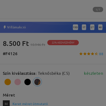
1/7
Villámakció
15
D
17
27
39
:
:
:
8.500 Ft
22% KEDVEZMÉNY
10.946 Ft
#F4126
88
Szín kiválasztása
:
Teknősbéka (C5)
készleten
Méret
M
Keret méret útmutató