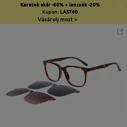
Keretek akár -60% + lencsék -20%
Kupon:
LAST60
Vásárolj most >