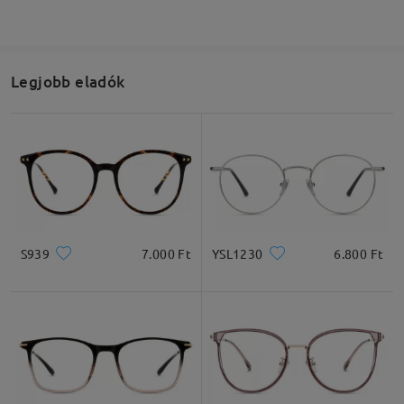
Legjobb eladók
S939
7.000 Ft
YSL1230
6.800 Ft