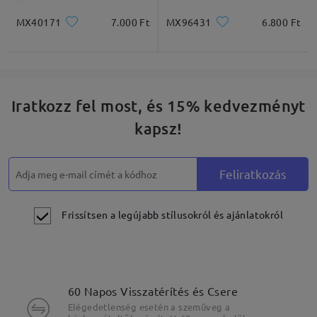
MX40171
7.000 Ft
MX96431
6.800 Ft
Iratkozz fel most, és 15% kedvezményt
kapsz!
Feliratkozás
Frissítsen a legújabb stílusokról és ajánlatokról
60 Napos Visszatérítés és Csere
Elégedetlenség esetén a szemüveg a