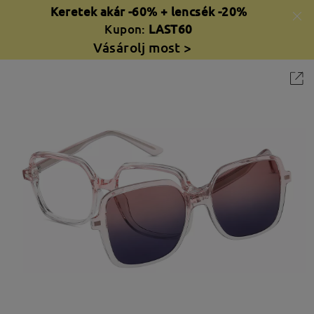
Keretek akár -60% + lencsék -20%
Kupon:
LAST60
Vásárolj most >