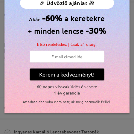
🎉 Üdvözlő ajánlat 🎁
Vásárlói vélemények(119)
-60%
a keretekre
Akár
-30%
+ minden lencse
La graduación genial, como todas las gafas que me
Első rendeléshez | Csak 24 óráig!
he comprado, son preciosas. Pero la caja viene
completamente rota. Destrozada.
by
Natalia BM
on
Jul 30 , 2026
Kérem a kedvezményt!
Modellinformáció
TOVÁBBIAK MEGJELENÍTÉSE
60 napos visszaküldés és csere
1 év garancia
Az adataidat soha nem osztjuk meg harmadik féllel.
Szállítás
Megrendelés leadva
Ingyenes Karcálló Lencsebevonat Tartozék