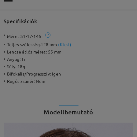
Specifikációk
Méret:
51-17-146
Teljes szélesség:
128 mm
(
Kicsi
)
Lencse átlós méret:
55 mm
Anyag:
Tr
Súly:
18g
Bifokális/Progresszív:
Igen
Rugós zsanér:
Nem
Modellbemutató