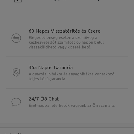
60 Napos Visszatérítés és Csere
Elégedetlenség esetén a szemüveg a
kézhezvételtől számított 60 napon belül
visszaküldhető vagy kicserélhető.
Fő jellemzők kiemelése
365 Napos Garancia
A gyártási hibákra és anyaghibákra vonatkozó
teljes körű garancia.
24/7 Élő Chat
Éjjel-nappal elérhetők vagyunk az Ön számára.