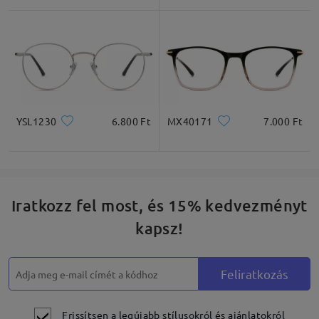
* Csak tájékoztató jellegű
Termékleírás
YSL1230
6.800 Ft
MX40171
7.000 Ft
Iratkozz fel most, és 15% kedvezményt
kapsz!
Feliratkozás
Frissítsen a legújabb stílusokról és ajánlatokról