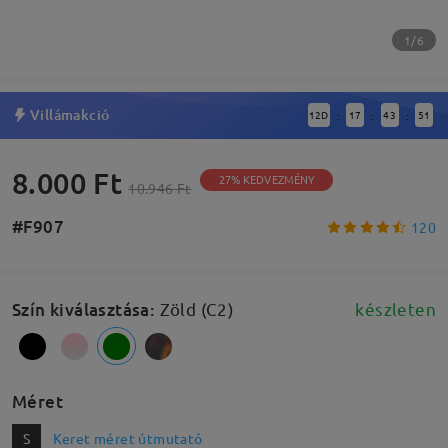
1/6
Villámakció
12
D
17
43
51
:
:
:
8.000 Ft
27% KEDVEZMÉNY
10.946 Ft
#F907
120
Szín kiválasztása
:
Zöld (C2)
készleten
Méret
S
Keret méret útmutató