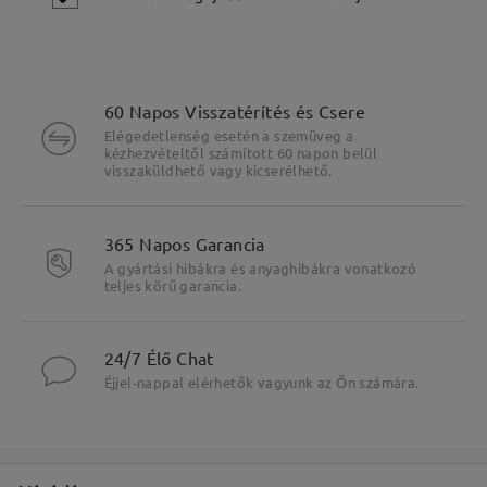
60 Napos Visszatérítés és Csere
Elégedetlenség esetén a szemüveg a
kézhezvételtől számított 60 napon belül
visszaküldhető vagy kicserélhető.
Fő jellemzők kiemelése
365 Napos Garancia
A gyártási hibákra és anyaghibákra vonatkozó
teljes körű garancia.
24/7 Élő Chat
Éjjel-nappal elérhetők vagyunk az Ön számára.