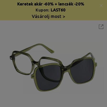
Keretek akár -60% + lencsék -20%
Kupon:
LAST60
Vásárolj most >