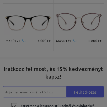
* Csak tájékoztató jellegű
Termékleírás
MX40171
7.000 Ft
MX96431
6.800 Ft
Iratkozz fel most, és 15% kedvezményt
kapsz!
Feliratkozás
Frissítsen a legújabb stílusokról és ajánlatokról