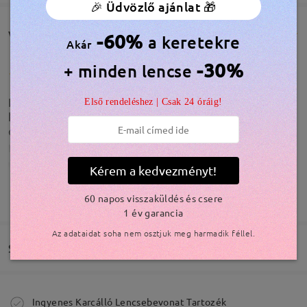
🎉 Üdvözlő ajánlat 🎁
Vásárlói vélemények(120)
-60%
a keretekre
Akár
-30%
+ minden lencse
La graduación genial, como todas las gafas que me
Első rendeléshez | Csak 24 óráig!
he comprado, son preciosas. Pero la caja viene
completamente rota. Destrozada.
by
Natalia BM
on
Jul 30 , 2026
Kérem a kedvezményt!
Modellinformáció
TOVÁBBIAK MEGJELENÍTÉSE
60 napos visszaküldés és csere
1 év garancia
Az adataidat soha nem osztjuk meg harmadik féllel.
Szállítás
Megrendelés leadva
Ingyenes Karcálló Lencsebevonat Tartozék