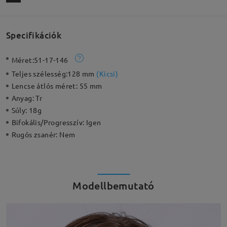
Specifikációk
Méret:
51-17-146
Teljes szélesség:
128 mm
(
Kicsi
)
Lencse átlós méret:
55 mm
Anyag:
Tr
Súly:
18g
Bifokális/Progresszív:
Igen
Rugós zsanér:
Nem
Modellbemutató