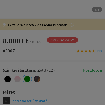
1/6
Extra -20% a lencsékre a
LAST60
kuponnal!
8.000 Ft
27% KEDVEZMÉNY
10.946 Ft
#F907
119
Szín kiválasztása
:
Zöld (C2)
készleten
Méret
S
Keret méret útmutató