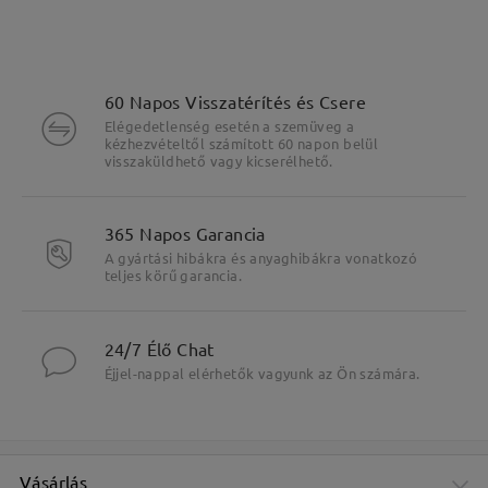
60 Napos Visszatérítés és Csere
Elégedetlenség esetén a szemüveg a
kézhezvételtől számított 60 napon belül
visszaküldhető vagy kicserélhető.
Fő jellemzők kiemelése
365 Napos Garancia
A gyártási hibákra és anyaghibákra vonatkozó
teljes körű garancia.
24/7 Élő Chat
Éjjel-nappal elérhetők vagyunk az Ön számára.
Vásárlás