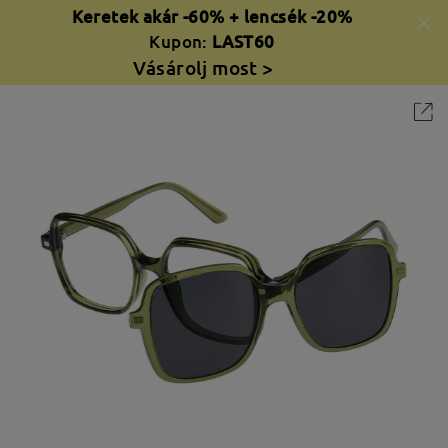
Keretek akár -60% + lencsék -20%
Kupon:
LAST60
Vásárolj most >