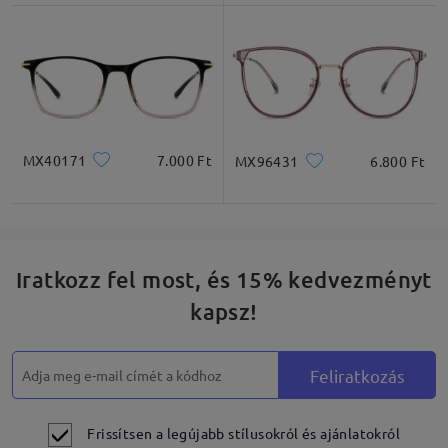
* Csak tájékoztató jellegű
Termékleírás
MX40171
7.000 Ft
MX96431
6.800 Ft
Iratkozz fel most, és 15% kedvezményt
kapsz!
Feliratkozás
Frissítsen a legújabb stílusokról és ajánlatokról