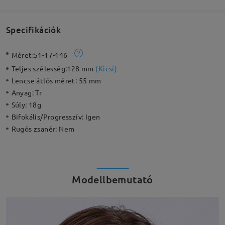
Specifikációk
Méret:
51-17-146
Teljes szélesség:
128 mm
(
Kicsi
)
Lencse átlós méret:
55 mm
Anyag:
Tr
Súly:
18g
Bifokális/Progresszív:
Igen
Rugós zsanér:
Nem
Modellbemutató