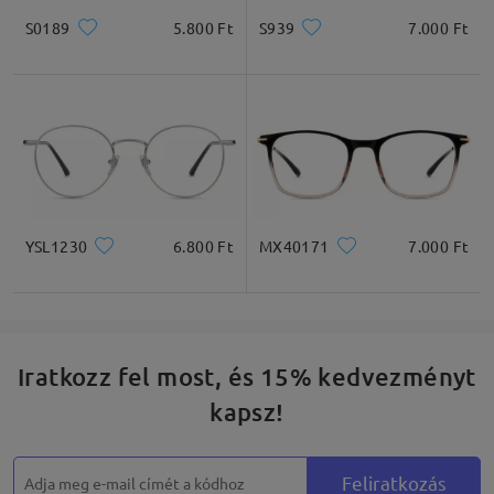
S0189
5.800 Ft
S939
7.000 Ft
YSL1230
6.800 Ft
MX40171
7.000 Ft
Iratkozz fel most, és 15% kedvezményt
kapsz!
Feliratkozás