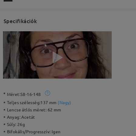
Specifikációk
Méret:
58-16-148
Teljes szélesség:
137 mm
(
Nagy
)
Lencse átlós méret:
62 mm
Anyag:
Acetát
Súly:
26g
Bifokális/Progresszív:
Igen