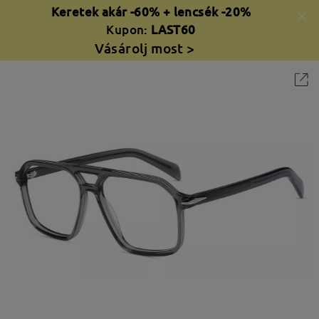
Keretek akár -60% + lencsék -20%
Kupon:
LAST60
Vásárolj most >