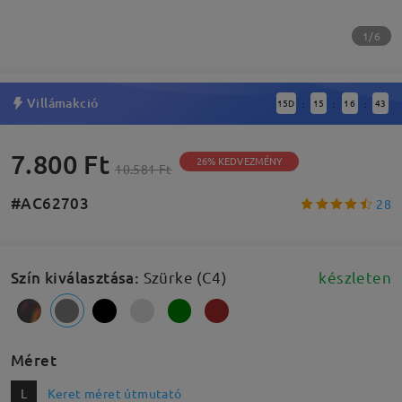
1/6
Villámakció
15
D
15
16
42
:
:
:
7.800 Ft
26% KEDVEZMÉNY
10.581 Ft
#AC62703
28
Szín kiválasztása
:
Szürke (C4)
készleten
Méret
L
Keret méret útmutató