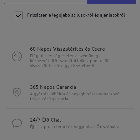
Frissítsen a legújabb stílusokról és ajánlatokról
60 Napos Visszatérítés és Csere
Elégedetlenség esetén a szemüveg a
kézhezvételtől számított 60 napon belül
visszaküldhető vagy kicserélhető.
365 Napos Garancia
A gyártási hibákra és anyaghibákra vonatkozó
teljes körű garancia.
24/7 Élő Chat
Éjjel-nappal elérhetők vagyunk az Ön számára.