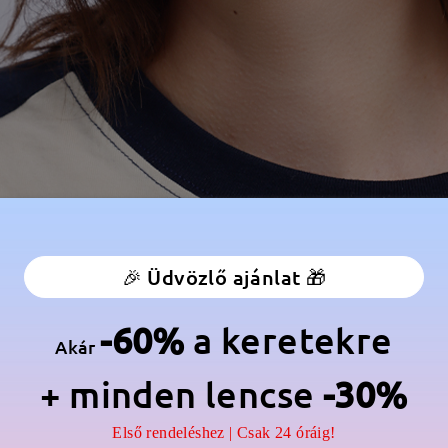
🎉 Üdvözlő ajánlat 🎁
-60%
a keretekre
Modellinformáció
Akár
+ minden lencse
-30%
Első rendeléshez | Csak 24 óráig!