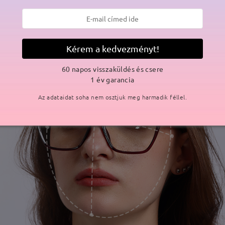
Kérem a kedvezményt!
60 napos visszaküldés és csere
1 év garancia
Az adataidat soha nem osztjuk meg harmadik féllel.