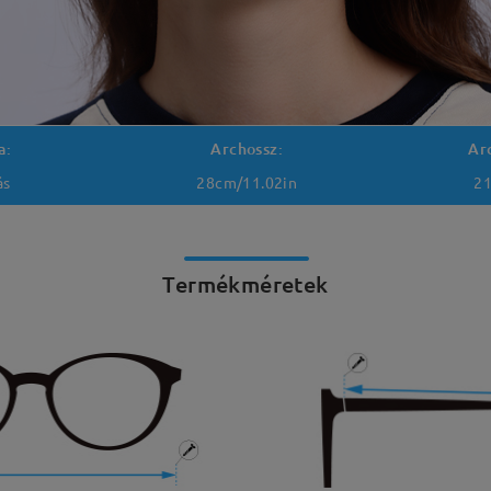
a:
Archossz:
Ar
ás
28cm/11.02in
21
Termékméretek