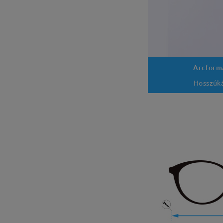
Arcform
Hosszúk