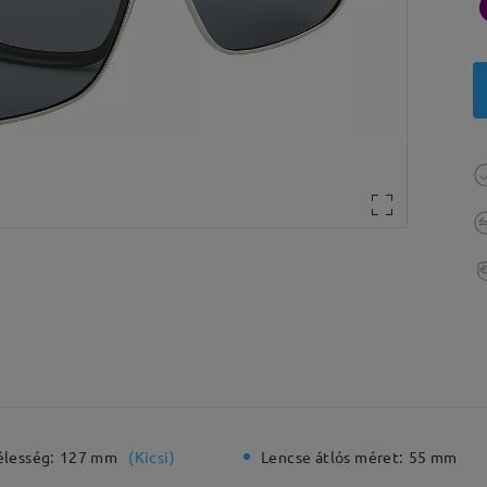
élesség:
127 mm
(
Kicsi
)
Lencse átlós méret:
55 mm