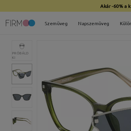
Akár -60% a k
Szemüveg
Napszemüveg
Külö
PRÓBÁLD
KI