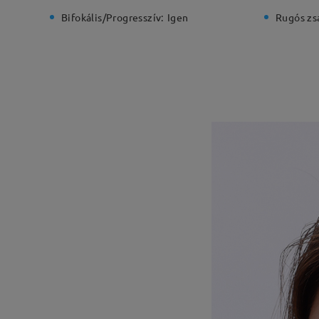
Bifokális/Progresszív:
Igen
Rugós zs