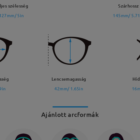
ljes szélesség
Szárhossz
127mm/ 5in
145mm/ 5.71
sség
Lencsemagasság
Híd
9in
42mm/ 1.65in
16m
Ajánlott arcformák