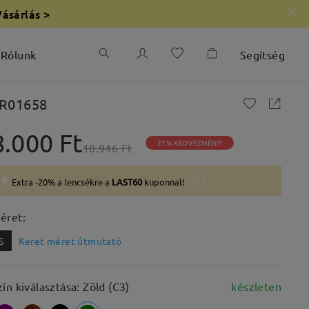
Vásárlás >
Rólunk
Segítség
R01658
8.000 Ft
27% KEDVEZMÉNY
10.946 Ft
Extra -20% a lencsékre a
LAST60
kuponnal!
éret:
S
Keret méret útmutató
zín kiválasztása: Zöld (C3)
készleten