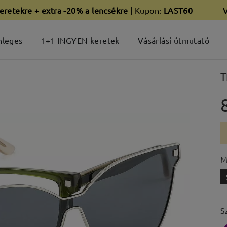
eretekre + extra -20% a lencsékre
| Kupon:
LAST60
nleges
1+1 INGYEN keretek
Vásárlási útmutató
T
M
S