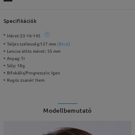
Specifikációk
Méret:
53-16-145
Teljes szélesség:
127 mm
(
Kicsi
)
Lencse átlós méret:
55 mm
Anyag:
Tr
Súly:
18g
Bifokális/Progresszív:
Igen
Rugós zsanér:
Nem
Modellbemutató