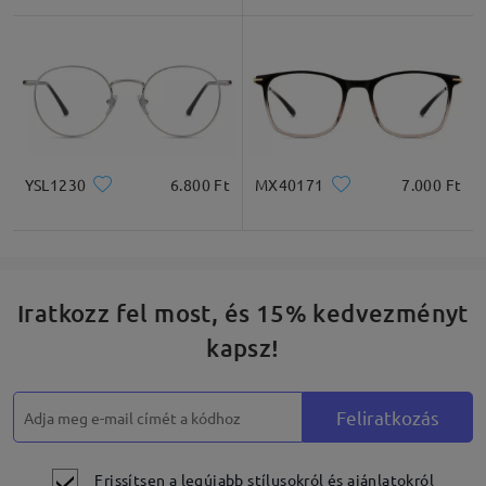
Olvassa el az összes
véleményt
Írjon egy véleményt
Fő jellemzők kiemelése
YSL1230
6.800 Ft
MX40171
7.000 Ft
Iratkozz fel most, és 15% kedvezményt
kapsz!
Feliratkozás
Frissítsen a legújabb stílusokról és ajánlatokról