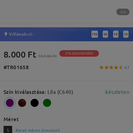
1/6
Villámakció
17
D
00
19
14
:
:
:
8.000 Ft
27% KEDVEZMÉNY
10.946 Ft
#TR01658
47
Szín kiválasztása
:
Lila (C640)
készleten
Méret
S
Keret méret útmutató