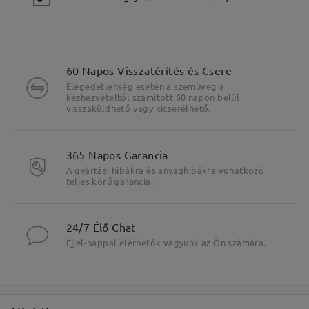
Vonzó lila keret, figyelemfelkeltő és merész.
60 Napos Visszatérítés és Csere
Elégedetlenség esetén a szemüveg a
kézhezvételtől számított 60 napon belül
visszaküldhető vagy kicserélhető.
365 Napos Garancia
A gyártási hibákra és anyaghibákra vonatkozó
teljes körű garancia.
24/7 Élő Chat
Éjjel-nappal elérhetők vagyunk az Ön számára.