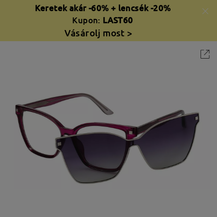
Keretek akár -60% + lencsék -20%
Kupon:
LAST60
Vásárolj most >