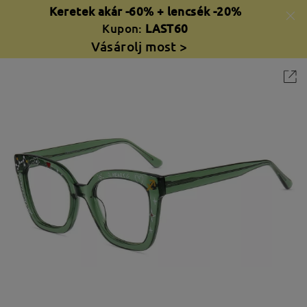
Keretek akár -60% + lencsék -20%
Kupon:
LAST60
Vásárolj most >