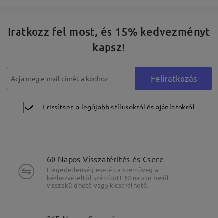
Iratkozz fel most, és 15% kedvezményt
kapsz!
Feliratkozás
Frissítsen a legújabb stílusokról és ajánlatokról
60 Napos Visszatérítés és Csere
Elégedetlenség esetén a szemüveg a
kézhezvételtől számított 60 napon belül
visszaküldhető vagy kicserélhető.
365 Napos Garancia