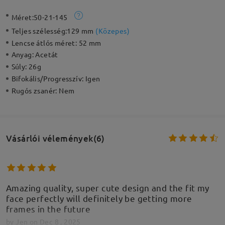
Méret:
50-21-145
Teljes szélesség:
129 mm
(
Közepes
)
Lencse átlós méret:
52 mm
Anyag:
Acetát
Súly:
26g
Bifokális/Progresszív:
Igen
Rugós zsanér:
Nem
Vásárlói vélemények(6)
Amazing quality, super cute design and the fit my
face perfectly will definitely be getting more
frames in the future
by
Jen
on
Dec 8 , 2025