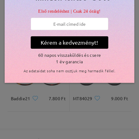
Első rendeléshez | Csak 24 óráig!
Kiszállítva
Jewels246
8.500 Ft
Airy16
6.800 Ft
Kérem a kedvezményt!
60 napos visszaküldés és csere
1 év garancia
Az adataidat soha nem osztjuk meg harmadik féllel.
Baddie21
7.800 Ft
MT84029
9.000 Ft