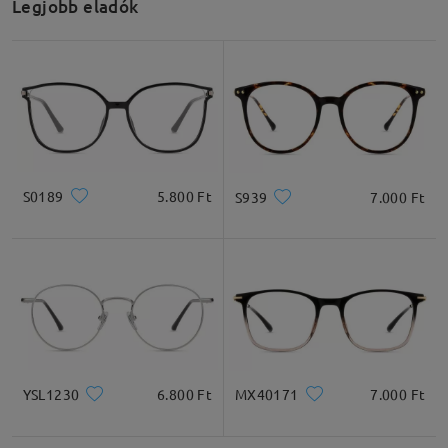
Legjobb eladók
S0189
5.800 Ft
S939
7.000 Ft
YSL1230
6.800 Ft
MX40171
7.000 Ft