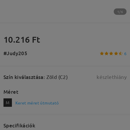
1/6
10.216 Ft
#Judy205
6
Szín kiválasztása
:
Zöld (C2)
készlethiány
Méret
M
Keret méret útmutató
Specifikációk