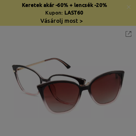
Keretek akár -60% + lencsék -20%
Kupon:
LAST60
Vásárolj most >