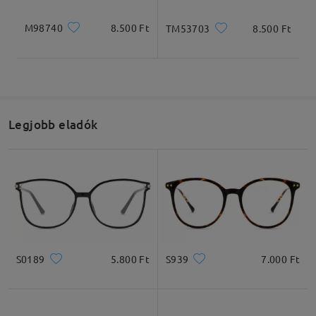
M98740
8.500 Ft
TM53703
8.500 Ft
Legjobb eladók
S0189
5.800 Ft
S939
7.000 Ft