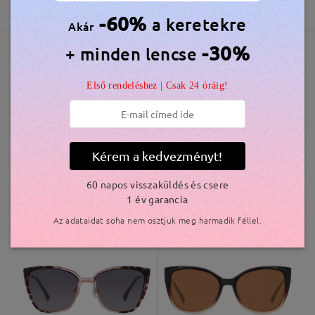
365 Napos Garancia
Bővebben
5-7 munkanap
részletek
-60%
a keretekre
Akár
-30%
+ minden lencse
Elküldve
Hasonló keretek
Első rendeléshez | Csak 24 óráig!
szállítási idő
Olvassa el az összes
5-7 munkanap
részletek
véleményt
Írjon egy véleményt
Kérem a kedvezményt!
Kiszállítva
60 napos visszaküldés és csere
1 év garancia
AC43601
6.800 Ft
M18248
7.000 Ft
Az adataidat soha nem osztjuk meg harmadik féllel.