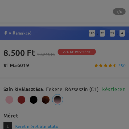
1/6
Villámakció
12
D
22
23
4
:
:
:
8.500 Ft
22% KEDVEZMÉNY
10.946 Ft
#TM56019
250
Szín kiválasztása
:
Fekete, Rózsaszín (C1)
készleten
Méret
L
Keret méret útmutató