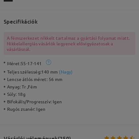
Specifikációk
A fémszerkezet nikkelt tartalmaz a gyártási folyamat miatt.
Nikkelallergiás vásárlók legyenek elővigyázatosak a
vásárlásnál.
Méret:
55-17-141
Teljes szélesség:
140 mm
(
Nagy
)
Lencse átlós méret:
56 mm
Anyag:
Tr ,Fém
Súly:
18g
Bifokális/Progresszív:
Igen
Rugós zsanér:
Igen
Vásárlói vélemények(250)