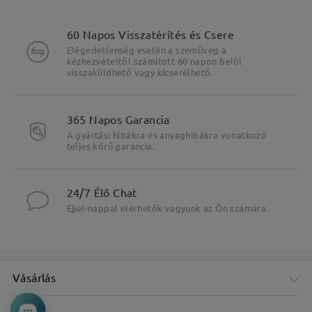
60 Napos Visszatérítés és Csere
Elégedetlenség esetén a szemüveg a
kézhezvételtől számított 60 napon belül
visszaküldhető vagy kicserélhető.
365 Napos Garancia
A gyártási hibákra és anyaghibákra vonatkozó
teljes körű garancia.
24/7 Élő Chat
Éjjel-nappal elérhetők vagyunk az Ön számára.
Vásárlás