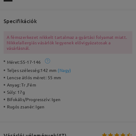
Specifikációk
A fémszerkezet nikkelt tartalmaz a gyártási folyamat miatt.
Nikkelallergiás vásárlók legyenek elővigyázatosak a
vásárlásnál.
Méret:
55-17-146
Teljes szélesség:
142 mm
(
Nagy
)
Lencse átlós méret:
55 mm
Anyag:
Tr ,Fém
Súly:
17g
Bifokális/Progresszív:
Igen
Rugós zsanér:
Igen
Vásárlói vélemények(47)