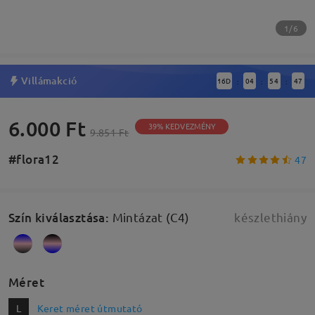
1/6
Villámakció
16
D
04
54
46
:
:
:
6.000 Ft
39% KEDVEZMÉNY
9.851 Ft
#flora12
47
Szín kiválasztása
:
Mintázat (C4)
készlethiány
Méret
L
Keret méret útmutató