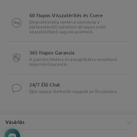
60 Napos Visszatérítés és Csere
Elégedetlenség esetén a szemüveg a
kézhezvételtől számított 60 napon belül
visszaküldhető vagy kicserélhető.
365 Napos Garancia
A gyártási hibákra és anyaghibákra vonatkozó
teljes körű garancia.
24/7 Élő Chat
Éjjel-nappal elérhetők vagyunk az Ön számára.
Vásárlás