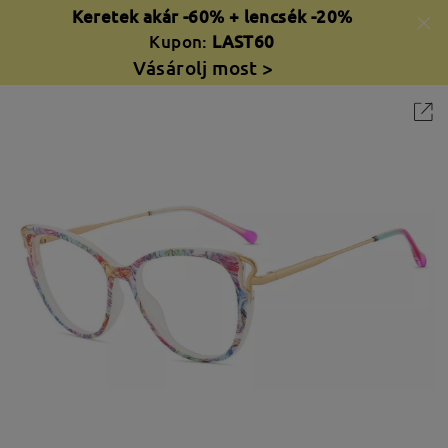
Keretek akár -60% + lencsék -20%
Kupon:
LAST60
Vásárolj most >