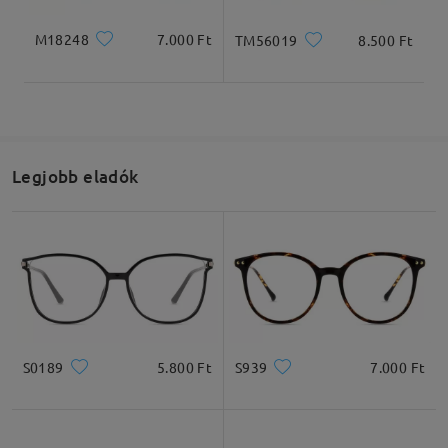
M18248
7.000 Ft
TM56019
8.500 Ft
Legjobb eladók
S0189
5.800 Ft
S939
7.000 Ft