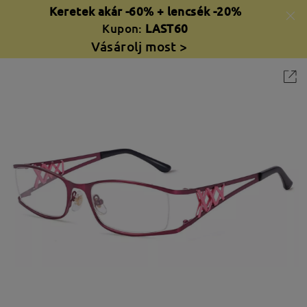
Keretek akár -60% + lencsék -20%
Kupon:
LAST60
Vásárolj most >