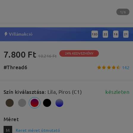
1/6
Villámakció
13
D
22
16
20
:
:
:
7.800 Ft
24% KEDVEZMÉNY
10.216 Ft
#Thread6
142
Szín kiválasztása
:
Lila, Piros (C1)
készleten
Méret
M
Keret méret útmutató