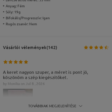
Anyag:
Fém
Súly:
19g
Bifokális/Progresszív:
Igen
Rugós zsanér:
Nem
Vásárlói vélemények(142)
A keret nagyon szuper, a méret is pont jó,
köszönöm a szép kiegészitőket.
by
Monika
on
Jul 8 , 2026
TOVÁBBIAK MEGJELENÍTÉSE