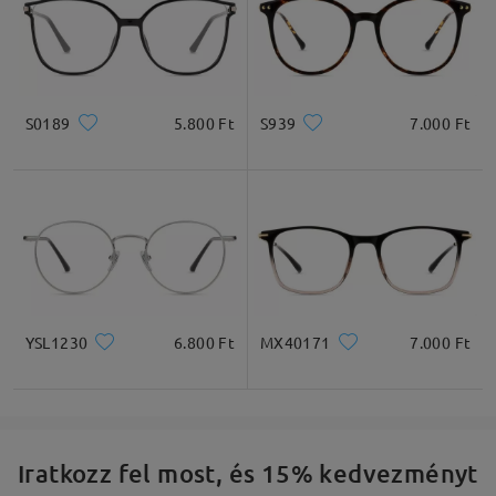
S0189
5.800 Ft
S939
7.000 Ft
YSL1230
6.800 Ft
MX40171
7.000 Ft
Iratkozz fel most, és 15% kedvezményt