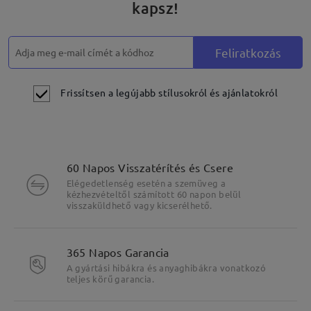
kapsz!
Feliratkozás
Frissítsen a legújabb stílusokról és ajánlatokról
60 Napos Visszatérítés és Csere
Elégedetlenség esetén a szemüveg a
kézhezvételtől számított 60 napon belül
visszaküldhető vagy kicserélhető.
365 Napos Garancia
A gyártási hibákra és anyaghibákra vonatkozó
teljes körű garancia.