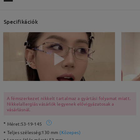
Specifikációk
A fémszerkezet nikkelt tartalmaz a gyártási folyamat miatt.
Nikkelallergiás vásárlók legyenek elővigyázatosak a
vásárlásnál.
Méret:
53-19-145
Teljes szélesség:
130 mm
(
Közepes
)
Lencse átlós méret:
53 mm