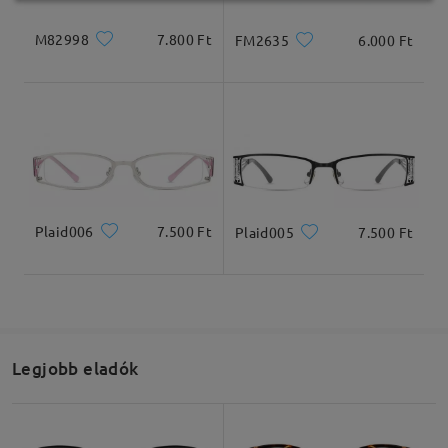
spam/levélszemét mappába kerülhet. Kérjük, ott is
ellenőrizd őket.
M82998
7.800 Ft
FM2635
6.000 Ft
Köszönjük megértésedet, és elnézést kérünk a
kellemetlenségért.
Olvassa el az összes
véleményt
Írjon egy véleményt
Plaid006
7.500 Ft
Plaid005
7.500 Ft
Legjobb eladók