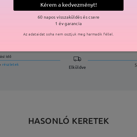
Kérem a kedvezményt!
60 napos visszaküldés és csere
1 év garancia
SZÁLLÍTÁS
Az adataidat soha nem osztjuk meg harmadik féllel.
ási idő
p
részletek
5
Elküldve
HASONLÓ KERETEK