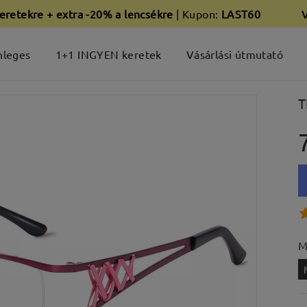
eretekre + extra -20% a lencsékre
| Kupon:
LAST60
nleges
1+1 INGYEN keretek
Vásárlási útmutató
T
M