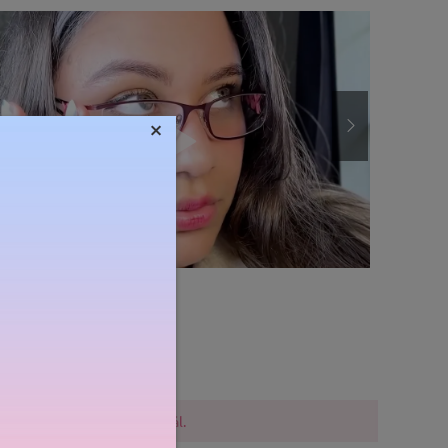
×
Súly:
19g
lővigyázatosak a vásárlásnál.