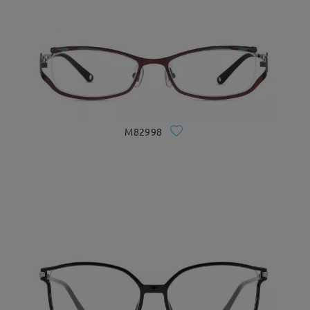
M82998