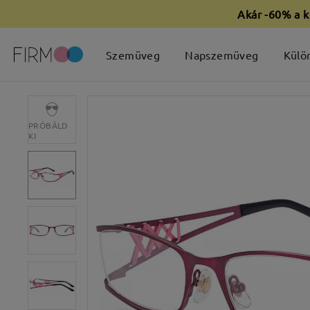
Akár -60% a k
Szemüveg
Napszemüveg
Külö
PRÓBÁLD
KI