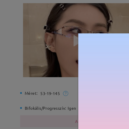
Méret:
Teljes sz
53-19-145
Bifokális/Progresszív:
Igen
Rugós zs
A fémszerkezet nikkelt tarta