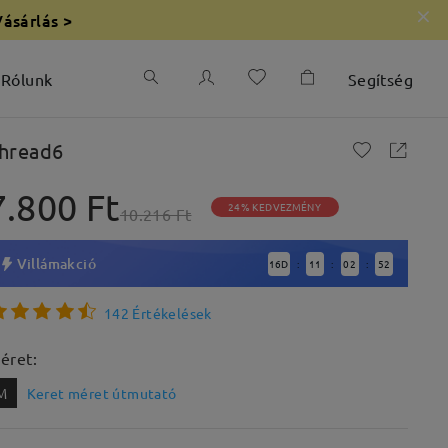
Vásárlás >
Rólunk
Segítség
hread6
7.800 Ft
24% KEDVEZMÉNY
10.216 Ft
Villámakció
16
D
11
02
51
:
:
:
142 Értékelések
éret:
M
Keret méret útmutató