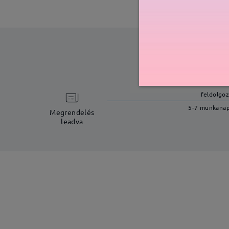
feldolgoz
5-7 munkana
Megrendelés
leadva