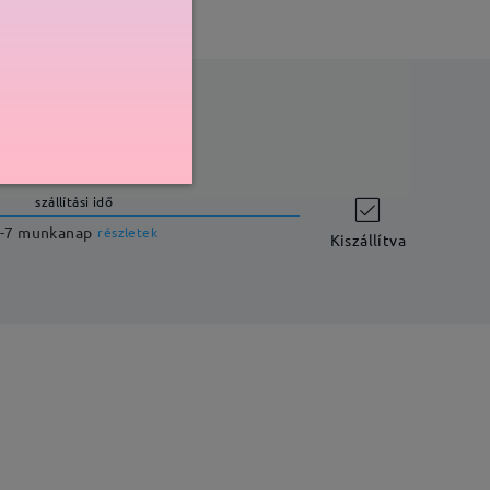
szállítási idő
-7 munkanap
részletek
Kiszállítva