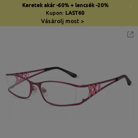
Keretek akár -60% + lencsék -20%
Kupon:
LAST60
Vásárolj most >