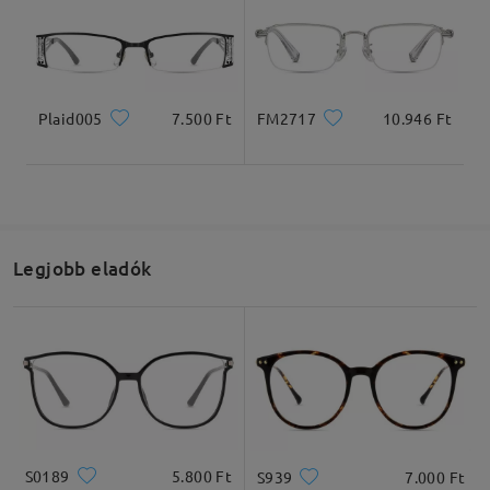
Plaid005
7.500 Ft
FM2717
10.946 Ft
Legjobb eladók
S0189
5.800 Ft
S939
7.000 Ft