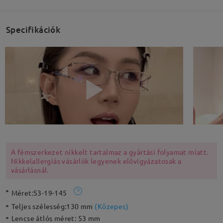
Specifikációk
A fémszerkezet nikkelt tartalmaz a gyártási folyamat miatt.
Nikkelallergiás vásárlók legyenek elővigyázatosak a
vásárlásnál.
Méret:
53-19-145
Teljes szélesség:
130 mm
(
Közepes
)
Lencse átlós méret:
53 mm