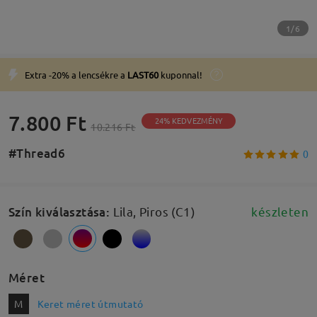
1/6
Extra -20% a lencsékre a
LAST60
kuponnal!
7.800 Ft
24% KEDVEZMÉNY
10.216 Ft
#Thread6
0
Szín kiválasztása
:
Lila, Piros (C1)
készleten
Méret
M
Keret méret útmutató