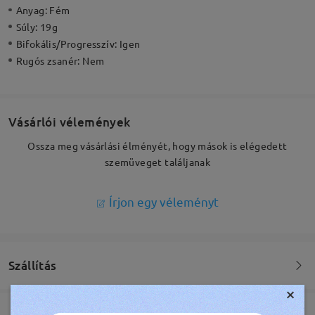
Anyag:
Fém
Súly:
19g
Bifokális/Progresszív:
Igen
Rugós zsanér:
Nem
Vásárlói vélemények
Ossza meg vásárlási élményét, hogy mások is elégedett
szemüveget találjanak
Írjon egy véleményt
Szállítás
×