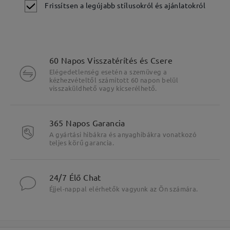
Frissítsen a legújabb stílusokról és ajánlatokról
60 Napos Visszatérítés és Csere
Elégedetlenség esetén a szemüveg a
kézhezvételtől számított 60 napon belül
visszaküldhető vagy kicserélhető.
365 Napos Garancia
A gyártási hibákra és anyaghibákra vonatkozó
teljes körű garancia.
24/7 Élő Chat
Éjjel-nappal elérhetők vagyunk az Ön számára.