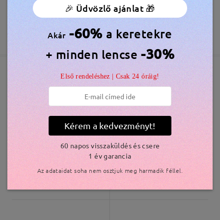
Megrendelés leadva
Ingyenes Karcálló Lencsebevonat Tartozék
🎉 Üdvözlő ajánlat 🎁
60 Napos Visszatérítés és Csere
-60%
a keretekre
feldolgozási idő
Akár
365 Napos Garancia
Bővebben
5-7 munkanap
részletek
-30%
+ minden lencse
Elküldve
Első rendeléshez | Csak 24 óráig!
Hasonló keretek
szállítási idő
5-7 munkanap
részletek
Kérem a kedvezményt!
Kiszállítva
60 napos visszaküldés és csere
1 év garancia
Az adataidat soha nem osztjuk meg harmadik féllel.
M82998
7.800 Ft
Plaid006
7.500 Ft