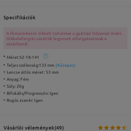
Specifikációk
A fémszerkezet nikkelt tartalmaz a gyártási folyamat miatt.
Nikkelallergiás vásárlók legyenek elővigyázatosak a
vásárlásnál.
Méret:
52-18-141
Teljes szélesség:
133 mm
(
Közepes
)
Lencse átlós méret:
53 mm
Anyag:
Fém
Súly:
20g
Bifokális/Progresszív:
Igen
Rugós zsanér:
Igen
Vásárlói vélemények(49)