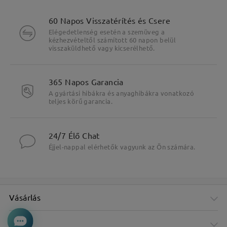
60 Napos Visszatérítés és Csere
Elégedetlenség esetén a szemüveg a
kézhezvételtől számított 60 napon belül
visszaküldhető vagy kicserélhető.
365 Napos Garancia
A gyártási hibákra és anyaghibákra vonatkozó
teljes körű garancia.
24/7 Élő Chat
Éjjel-nappal elérhetők vagyunk az Ön számára.
Vásárlás
Cég