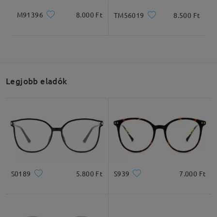
by
Eszter
on
Jun 19 , 2026
M91396
8.000 Ft
TM56019
8.500 Ft
Olvassa el az összes
véleményt
Írjon egy véleményt
Legjobb eladók
S0189
5.800 Ft
S939
7.000 Ft