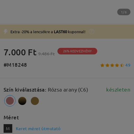
1/6
Extra -20% a lencsékre a
LAST60
kuponnal!
7.000 Ft
26% KEDVEZMÉNY
9.486 Ft
#M18248
49
Szín kiválasztása
:
Rózsa arany (C6)
készleten
Méret
M
Keret méret útmutató