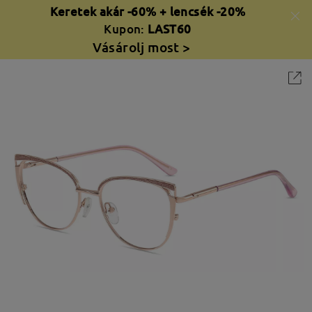
Keretek akár -60% + lencsék -20%
Kupon:
LAST60
Vásárolj most >