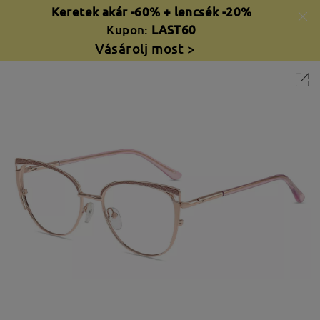
Keretek akár -60% + lencsék -20%
Kupon:
LAST60
Vásárolj most >