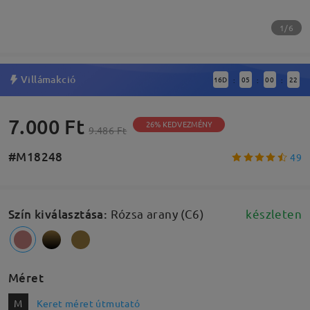
1/6
Villámakció
16
D
05
00
21
:
:
:
7.000 Ft
26% KEDVEZMÉNY
9.486 Ft
#M18248
49
Szín kiválasztása
:
Rózsa arany (C6)
készleten
Méret
M
Keret méret útmutató