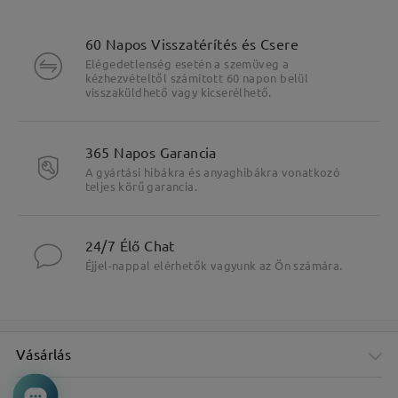
60 Napos Visszatérítés és Csere
Elégedetlenség esetén a szemüveg a
kézhezvételtől számított 60 napon belül
visszaküldhető vagy kicserélhető.
365 Napos Garancia
A gyártási hibákra és anyaghibákra vonatkozó
teljes körű garancia.
24/7 Élő Chat
Éjjel-nappal elérhetők vagyunk az Ön számára.
Vásárlás