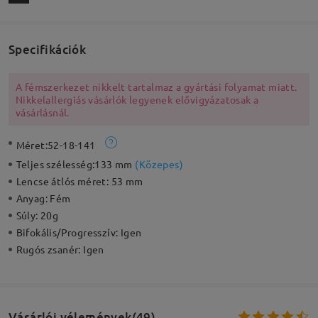
Specifikációk
A fémszerkezet nikkelt tartalmaz a gyártási folyamat miatt.
Nikkelallergiás vásárlók legyenek elővigyázatosak a
vásárlásnál.
Méret:
52-18-141
Teljes szélesség:
133 mm
(
Közepes
)
Lencse átlós méret:
53 mm
Anyag:
Fém
Súly:
20g
Bifokális/Progresszív:
Igen
Rugós zsanér:
Igen
Vásárlói vélemények(49)