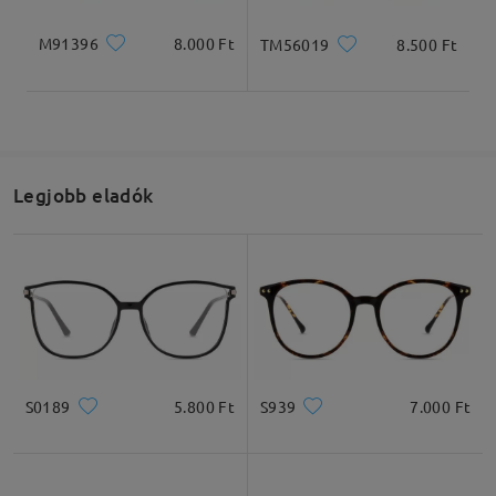
by
Eszter
on
Jun 19 , 2026
M91396
8.000 Ft
TM56019
8.500 Ft
Olvassa el az összes
véleményt
Írjon egy véleményt
Legjobb eladók
S0189
5.800 Ft
S939
7.000 Ft