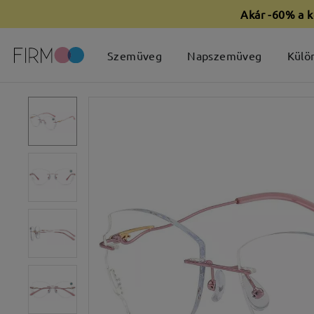
Akár -60% a k
Szemüveg
Napszemüveg
Külö