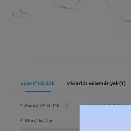
Specifikációk
Vásárlói vélemények(1)
Méret:
Teljes sz
54-19-140
Bifokális:
Nem
Rugós zs