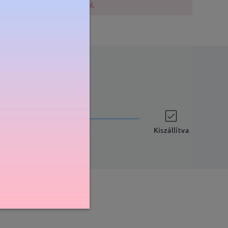
lővigyázatosak a vásárlásnál.
szállítási idő
-7 munkanap
részletek
Kiszállítva