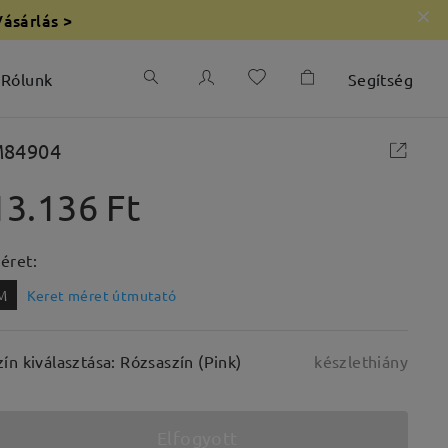
Vásárlás >
Rólunk
Segítség
84904
13.136 Ft
éret:
M
Keret méret útmutató
zín kiválasztása: Rózsaszín (Pink)
készlethiány
Elfogyott