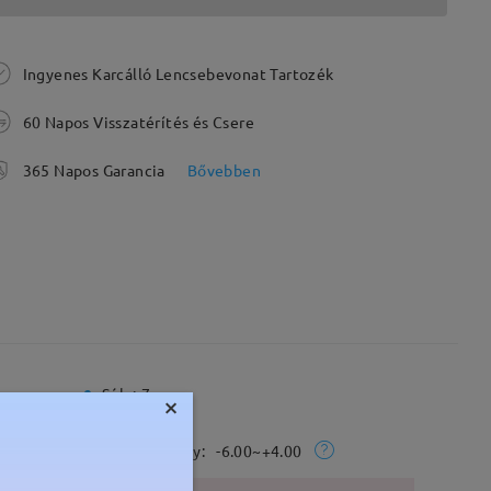
Ingyenes Karcálló Lencsebevonat Tartozék
60 Napos Visszatérítés és Csere
365 Napos Garancia
Bővebben
Súly:
7g
×
Rx Tartomány:
-6.00~+4.00