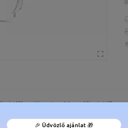
élesség:
132 mm
(
Közepes
)
Lencse átlós méret:
58 mm
anér:
Nem
Anyag:
Fém
🎉 Üdvözlő ajánlat 🎁