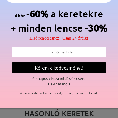
lmaz a gyártási folyamat miatt. Nikkelallergiás vásárlók legyenek e
-60%
a keretekre
Akár
+ minden lencse
-30%
Első rendeléshez | Csak 24 óráig!
SZÁLLÍTÁS
ási idő
p
részletek
5
Kérem a kedvezményt!
Elküldve
60 napos visszaküldés és csere
1 év garancia
Az adataidat soha nem osztjuk meg harmadik féllel.
HASONLÓ KERETEK