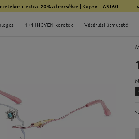
eretekre + extra -20% a lencsékre
| Kupon:
LAST60
nleges
1+1 INGYEN keretek
Vásárlási útmutató
M
M
S