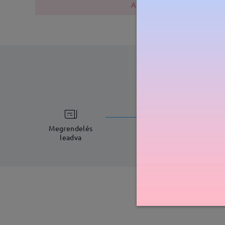
A fémszerkezet nikkelt tarta
feldolgoz
8-11 munkana
Megrendelés
leadva